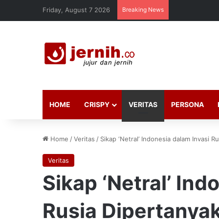
Friday, August 7 2026
Breaking News
HOME
CRISPY
VERITAS
PERSONA
Home
/
Veritas
/
Sikap ‘Netral’ Indonesia dalam Invasi R
Veritas
Sikap ‘Netral’ Ind
Rusia Dipertanya