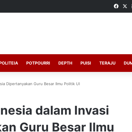
Faceb
X
POLITEIA
POTPOURRI
DEPTH
PUISI
TERAJU
DU
usia Dipertanyakan Guru Besar Ilmu Politik UI
onesia dalam Invasi
kan Guru Besar Ilmu