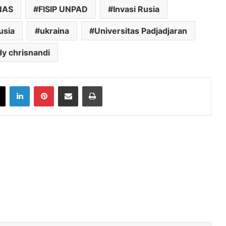
NAS
FISIP UNPAD
Invasi Rusia
usia
ukraina
Universitas Padjadjaran
y chrisnandi
book
X
LinkedIn
Pinterest
Share via Email
Print