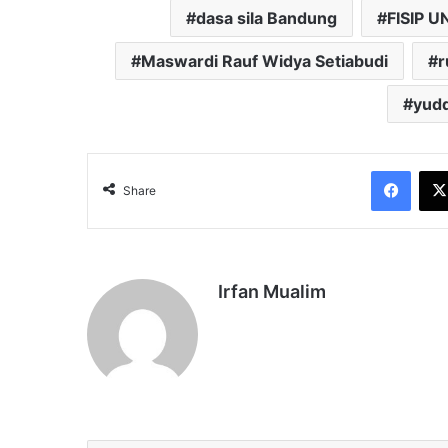
dasa sila Bandung
FISIP U
Maswardi Rauf Widya Setiabudi
r
yudd
Face
Share
Irfan Mualim