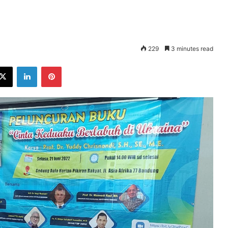
229
3 minutes read
ebook
X
LinkedIn
Pinterest