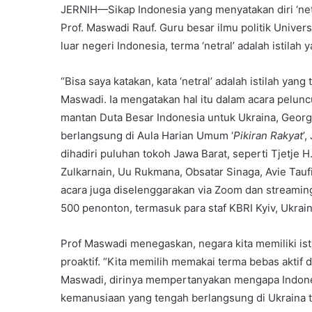
JERNIH—Sikap Indonesia yang menyatakan diri ‘netr
Prof. Maswadi Rauf. Guru besar ilmu politik Univers
luar negeri Indonesia, terma ‘netral’ adalah istilah 
“Bisa saya katakan, kata ‘netral’ adalah istilah yang
Maswadi. Ia mengatakan hal itu dalam acara pelunc
mantan Duta Besar Indonesia untuk Ukraina, Georg
berlangsung di Aula Harian Umum ‘
Pikiran Rakyat
’
dihadiri puluhan tokoh Jawa Barat, seperti Tjetj
Zulkarnain, Uu Rukmana, Obsatar Sinaga, Avie Tauf
acara juga diselenggarakan via Zoom dan streaming
500 penonton, termasuk para staf KBRI Kyiv, Ukra
Prof Maswadi menegaskan, negara kita memiliki ist
proaktif. “Kita memilih memakai terma bebas aktif da
Maswadi, dirinya mempertanyakan mengapa Indones
kemanusiaan yang tengah berlangsung di Ukraina t