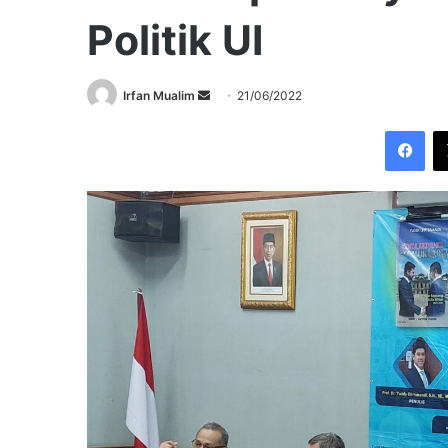
Politik UI
Send
Irfan Mualim
21/06/2022
an
Fac
email