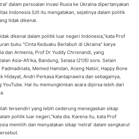
al’ dalam persoalan invasi Rusia ke Ukraina dipertanyakan
itas Indonesia (UI) itu mengatakan, sejatinya dalam politik
yang tidak dikenal.
 tidak dikenal dalam politik luar negeri Indonesia,”kata Prof
uran buku “Cinta Keduaku Berlabuh di Ukraina” karya
ia dan Armenia, Prof Dr Yuddy Chrisnandi, yang
, Jalan Asia-Afrika, Bandung, Selasa (21/6) sore. Selain
e H. Padmadinata, Memed Hamdan, Aceng Natsir, Happy Bone
ik Hidayat, Andri Perkasa Kantaprawira dan sebagainya,
 YouTube. Hal itu memungkinkan acara dipirsa lebih dari
ina.
ilah tersendiri yang lebih cederung menegaskan sikap
lam politik luar negeri,”kata dia. Karena itu, kata Prof
ia memilih dan menyatakan sikap ‘netral’ dalam sengkarut
ersebut.