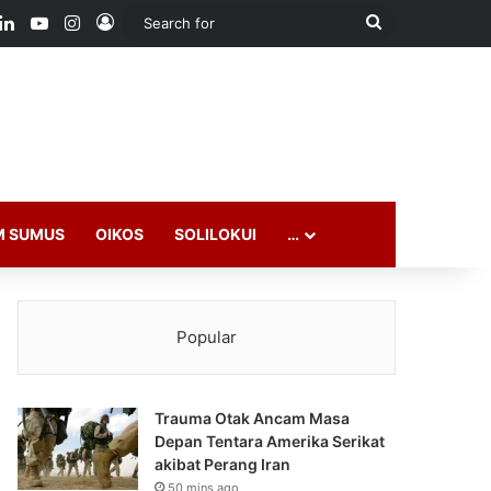
ook
LinkedIn
YouTube
Instagram
Log In
Search
for
M SUMUS
OIKOS
SOLILOKUI
…
Popular
Trauma Otak Ancam Masa
Depan Tentara Amerika Serikat
akibat Perang Iran
50 mins ago