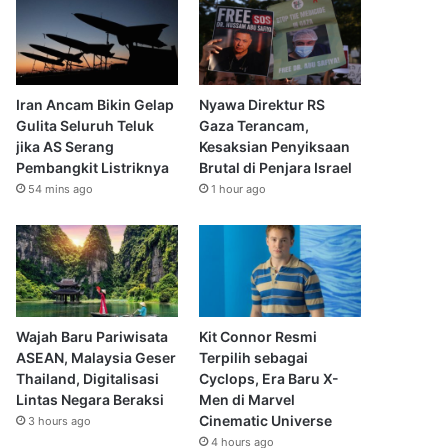
Iran Ancam Bikin Gelap
Nyawa Direktur RS
Gulita Seluruh Teluk
Gaza Terancam,
jika AS Serang
Kesaksian Penyiksaan
Pembangkit Listriknya
Brutal di Penjara Israel
54 mins ago
1 hour ago
Wajah Baru Pariwisata
Kit Connor Resmi
ASEAN, Malaysia Geser
Terpilih sebagai
Thailand, Digitalisasi
Cyclops, Era Baru X-
Lintas Negara Beraksi
Men di Marvel
Cinematic Universe
3 hours ago
4 hours ago