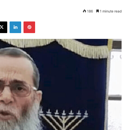
186
1 minute read
ebook
X
LinkedIn
Pinterest