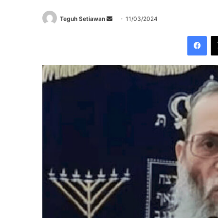
Send
Teguh Setiawan
11/03/2024
an
Fac
email