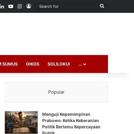
ook
LinkedIn
YouTube
Instagram
Log In
Search
for
M SUMUS
OIKOS
SOLILOKUI
…
Popular
Menguji Kepemimpinan
Prabowo: Ketika Keberanian
Politik Bertemu Kepercayaan
Publik