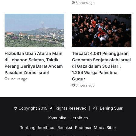
6 hours ago
Hizbullah Ubah Aturan Main
Tercatat 4.091 Pelanggaran
di Lebanon Selatan, Taktik
Gencatan Senjata oleh Israel
Perang Gerilya Darat Ancam
di Gaza dalam 300 Hari,
Pasukan Zionis Israel
1.254 Warga Palestina
Gugur
6 hours ago
6 hours ago
© Copyright 2019, All Rights Reserved | PT. Bening Suar
Komunika
- Jernih.co
Tentang Jernih.co
Redaksi
Pedoman Media Siber