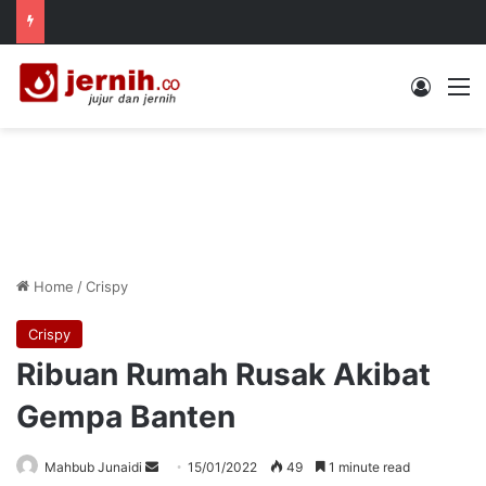
Log In
M
Home
/
Crispy
Crispy
Ribuan Rumah Rusak Akibat
Gempa Banten
Send
Mahbub Junaidi
15/01/2022
49
1 minute read