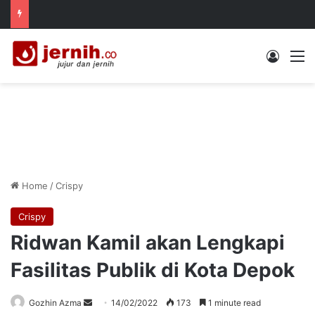
Log In
M
Home
/
Crispy
Crispy
Ridwan Kamil akan Lengkapi
Fasilitas Publik di Kota Depok
Send
Gozhin Azma
14/02/2022
173
1 minute read