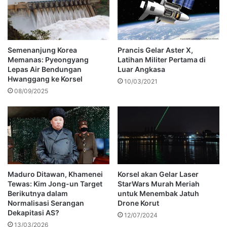
Semenanjung Korea
Prancis Gelar Aster X,
Memanas: Pyeongyang
Latihan Militer Pertama di
Lepas Air Bendungan
Luar Angkasa
Hwanggang ke Korsel
10/03/2021
08/09/2025
Maduro Ditawan, Khamenei
Korsel akan Gelar Laser
Tewas: Kim Jong-un Target
StarWars Murah Meriah
Berikutnya dalam
untuk Menembak Jatuh
Normalisasi Serangan
Drone Korut
Dekapitasi AS?
12/07/2024
13/03/2026