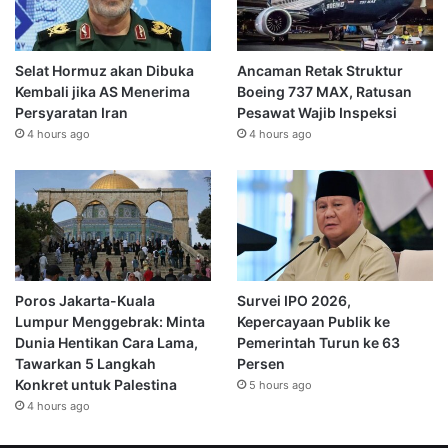
Selat Hormuz akan Dibuka
Ancaman Retak Struktur
Kembali jika AS Menerima
Boeing 737 MAX, Ratusan
Persyaratan Iran
Pesawat Wajib Inspeksi
4 hours ago
4 hours ago
Poros Jakarta-Kuala
Survei IPO 2026,
Lumpur Menggebrak: Minta
Kepercayaan Publik ke
Dunia Hentikan Cara Lama,
Pemerintah Turun ke 63
Tawarkan 5 Langkah
Persen
Konkret untuk Palestina
5 hours ago
4 hours ago