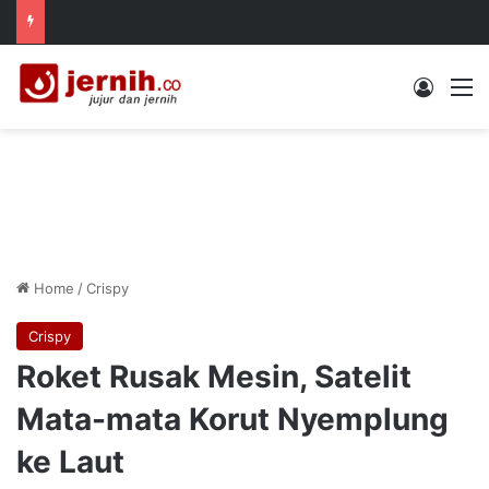
Log In
M
Home
/
Crispy
Crispy
Roket Rusak Mesin, Satelit
Mata-mata Korut Nyemplung
ke Laut