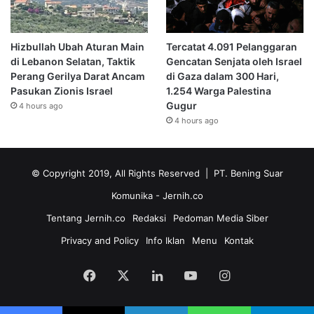
Hizbullah Ubah Aturan Main
Tercatat 4.091 Pelanggaran
di Lebanon Selatan, Taktik
Gencatan Senjata oleh Israel
Perang Gerilya Darat Ancam
di Gaza dalam 300 Hari,
Pasukan Zionis Israel
1.254 Warga Palestina
Gugur
4 hours ago
4 hours ago
© Copyright 2019, All Rights Reserved | PT. Bening Suar
Komunika
- Jernih.co
Tentang Jernih.co
Redaksi
Pedoman Media Siber
Privacy and Policy
Info Iklan
Menu
Kontak
Facebook
X
LinkedIn
YouTube
Instagram