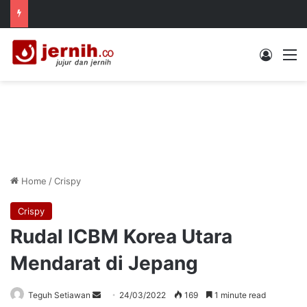
Log In
M
Home
/
Crispy
Crispy
Rudal ICBM Korea Utara
Mendarat di Jepang
Send
Teguh Setiawan
24/03/2022
169
1 minute read