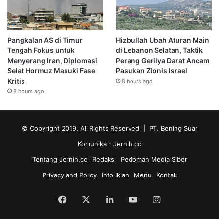
Pangkalan AS di Timur
Hizbullah Ubah Aturan Main
Tengah Fokus untuk
di Lebanon Selatan, Taktik
Menyerang Iran, Diplomasi
Perang Gerilya Darat Ancam
Selat Hormuz Masuki Fase
Pasukan Zionis Israel
Kritis
8 hours ago
8 hours ago
© Copyright 2019, All Rights Reserved | PT. Bening Suar
Komunika
- Jernih.co
Tentang Jernih.co
Redaksi
Pedoman Media Siber
Privacy and Policy
Info Iklan
Menu
Kontak
Facebook
X
LinkedIn
YouTube
Instagram