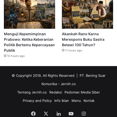
Menguji Kepemimpinan
Akankah Rano Karno
Prabowo: Ketika Keberanian
Merespons Buku Sastra
Politik Bertemu Kepercayaan
Betawi 100 Tahun?
Publik
11 hours ago
10 hours ago
© Copyright 2019, All Rights Reserved | PT. Bening Suar
Komunika
- Jernih.co
Tentang Jernih.co
Redaksi
Pedoman Media Siber
Privacy and Policy
Info Iklan
Menu
Kontak
Facebook
X
LinkedIn
YouTube
Instagram