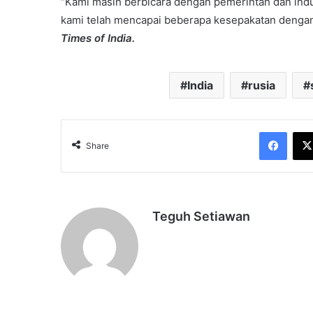
“Kami masih berbicara dengan pemerintah dan indus
kami telah mencapai beberapa kesepakatan dengan p
Times of India.
India
rusia
Face
Share
Teguh Setiawan