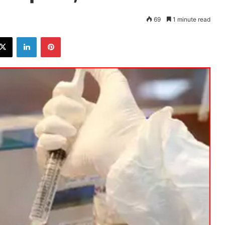
69
1 minute read
ebook
X
LinkedIn
Pinterest