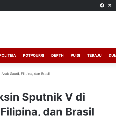
Faceb
X
POLITEIA
POTPOURRI
DEPTH
PUISI
TERAJU
DU
 Arab Saudi, Filipina, dan Brasil
ksin Sputnik V di
Filipina, dan Brasil