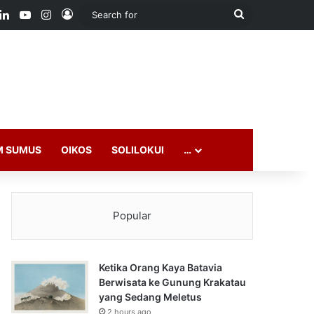
ook
LinkedIn
YouTube
Instagram
Log In
Search
for
M SUMUS
OIKOS
SOLILOKUI
…
Popular
Ketika Orang Kaya Batavia
Berwisata ke Gunung Krakatau
yang Sedang Meletus
2 hours ago