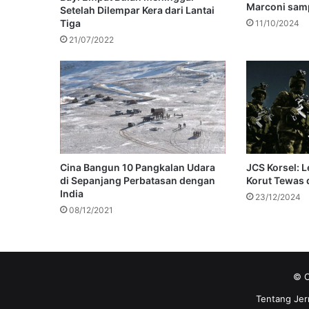
Marconi samp
Setelah Dilempar Kera dari Lantai
Tiga
11/10/2024
21/07/2022
Cina Bangun 10 Pangkalan Udara
JCS Korsel: 
di Sepanjang Perbatasan dengan
Korut Tewas 
India
23/12/2024
08/12/2021
© C
Tentang Jer