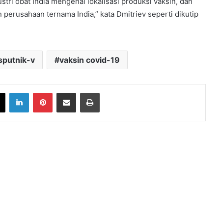
tri obat India mengenai lokalisasi produksi vaksin, dan
erusahaan ternama India,” kata Dmitriev seperti dikutip
sputnik-v
vaksin covid-19
book
X
LinkedIn
Pinterest
Share via Email
Print