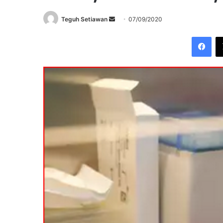
Send
Teguh Setiawan
07/09/2020
an
Fac
email