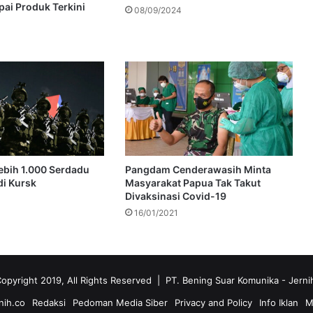
ai Produk Terkini
08/09/2024
Lebih 1.000 Serdadu
Pangdam Cenderawasih Minta
di Kursk
Masyarakat Papua Tak Takut
Divaksinasi Covid-19
16/01/2021
opyright 2019, All Rights Reserved | PT. Bening Suar Komunika
- Jerni
nih.co
Redaksi
Pedoman Media Siber
Privacy and Policy
Info Iklan
M