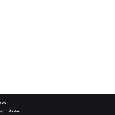
h.co
enu
Kontak