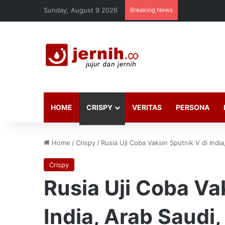
Sunday, August 9 2026
Breaking News
HOME
CRISPY
VERITAS
PERSONA
Home
/
Crispy
/
Rusia Uji Coba Vaksin Sputnik V di India,
Crispy
Rusia Uji Coba Va
India, Arab Saudi, 