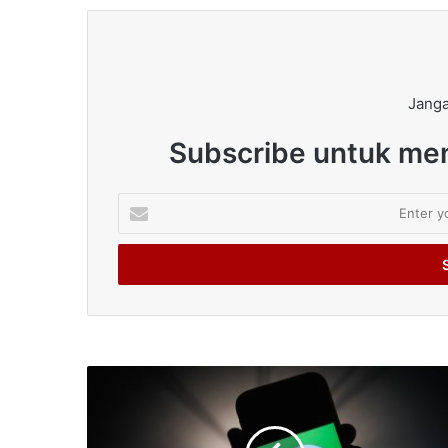
Janga
Subscribe untuk men
Enter
your
Email
address