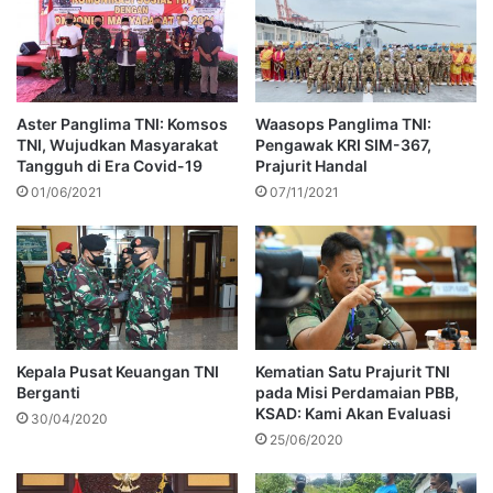
Aster Panglima TNI: Komsos
Waasops Panglima TNI:
TNI, Wujudkan Masyarakat
Pengawak KRI SIM-367,
Tangguh di Era Covid-19
Prajurit Handal
01/06/2021
07/11/2021
Kepala Pusat Keuangan TNI
Kematian Satu Prajurit TNI
Berganti
pada Misi Perdamaian PBB,
KSAD: Kami Akan Evaluasi
30/04/2020
25/06/2020