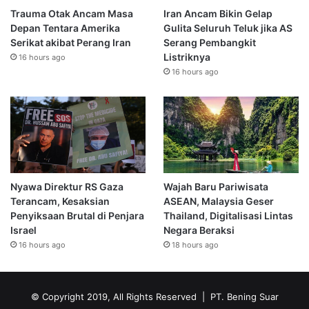
Trauma Otak Ancam Masa
Iran Ancam Bikin Gelap
Depan Tentara Amerika
Gulita Seluruh Teluk jika AS
Serikat akibat Perang Iran
Serang Pembangkit
Listriknya
16 hours ago
16 hours ago
Nyawa Direktur RS Gaza
Wajah Baru Pariwisata
Terancam, Kesaksian
ASEAN, Malaysia Geser
Penyiksaan Brutal di Penjara
Thailand, Digitalisasi Lintas
Israel
Negara Beraksi
16 hours ago
18 hours ago
© Copyright 2019, All Rights Reserved | PT. Bening Suar