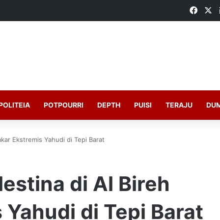
Faceb
X
POLITEIA
POTPOURRI
DEPTH
PUISI
TERAJU
DU
akar Ekstremis Yahudi di Tepi Barat
estina di Al Bireh
 Yahudi di Tepi Barat