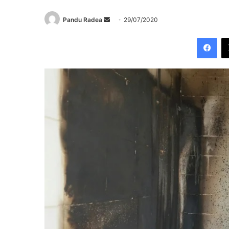
Send
Pandu Radea
29/07/2020
an
Fac
email