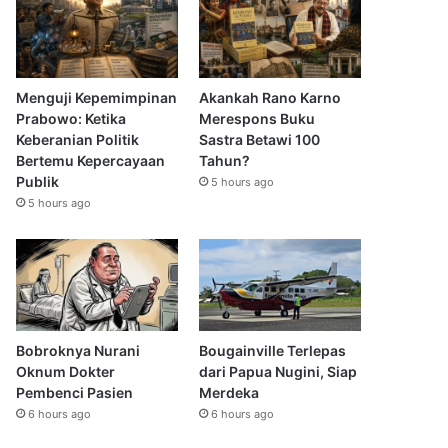
Menguji Kepemimpinan
Akankah Rano Karno
Prabowo: Ketika
Merespons Buku
Keberanian Politik
Sastra Betawi 100
Bertemu Kepercayaan
Tahun?
Publik
5 hours ago
5 hours ago
Bobroknya Nurani
Bougainville Terlepas
Oknum Dokter
dari Papua Nugini, Siap
Pembenci Pasien
Merdeka
6 hours ago
6 hours ago