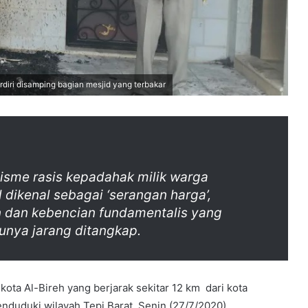
rdiri disamping bagian mesjid yang terbakar
isme rasis kepadahak milik warga
 dikenal sebagai ‘serangan harga’,
n dan kebencian fundamentalis yang
kunya jarang ditangkap.
ota Al-Bireh yang berjarak sekitar 12 km dari kota
enduduki wilayah Tepi Barat, Senin (27/7/2020)