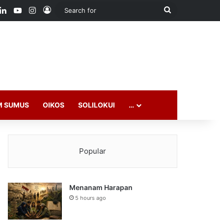
ook
LinkedIn
YouTube
Instagram
Log In
Search
for
M SUMUS
OIKOS
SOLILOKUI
…
Popular
Menanam Harapan
5 hours ago