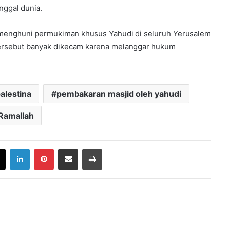
nggal dunia.
h menghuni permukiman khusus Yahudi di seluruh Yerusalem
 tersebut banyak dikecam karena melanggar hukum
alestina
pembakaran masjid oleh yahudi
Ramallah
book
X
LinkedIn
Pinterest
Share via Email
Print