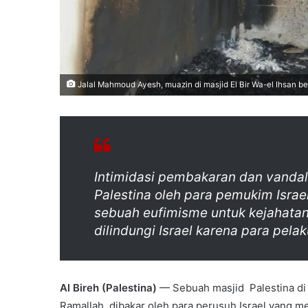
Jalal Mahmoud Ayesh, muazin di masjid El Bir Wa-el Ihsan be
Intimidasi pembakaran dan vandal
Palestina oleh para pemukim Israel
sebuah eufimisme untuk kejahata
dilindungi Israel karena para pela
Al Bireh (Palestina)
— Sebuah masjid Palestina di k
Ramallah, dibakar oleh para perusuh Israel yang m