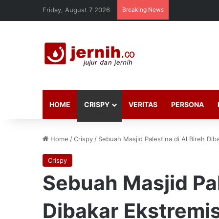
Friday, August 7 2026
Breaking News
HOME
CRISPY
VERITAS
PERSONA
Home
/
Crispy
/
Sebuah Masjid Palestina di Al Bireh Dib
Crispy
Sebuah Masjid Pal
Dibakar Ekstremis