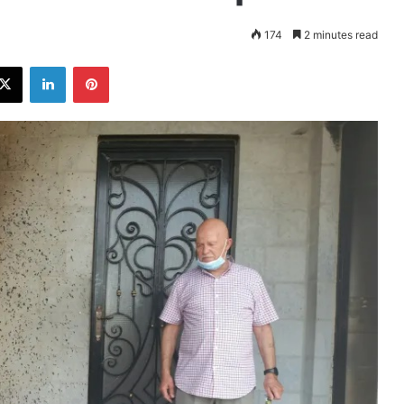
174
2 minutes read
ebook
X
LinkedIn
Pinterest