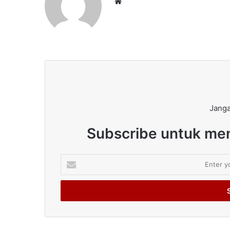
Website
Janga
Subscribe untuk men
Enter
your
Email
address