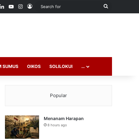
ook
LinkedIn
YouTube
Instagram
Log In
Search
for
M SUMUS
OIKOS
SOLILOKUI
…
Popular
Menanam Harapan
8 hours ago