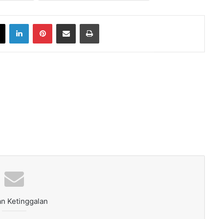
book
X
LinkedIn
Pinterest
Share via Email
Print
n Ketinggalan