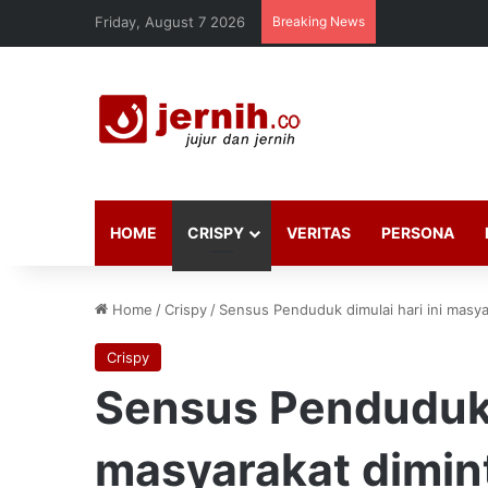
Friday, August 7 2026
Breaking News
HOME
CRISPY
VERITAS
PERSONA
Home
/
Crispy
/
Sensus Penduduk dimulai hari ini masya
Crispy
Sensus Penduduk d
masyarakat dimin