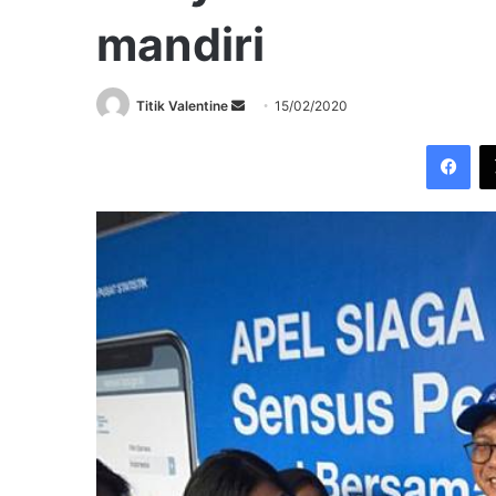
mandiri
Send
Titik Valentine
15/02/2020
an
Fac
email