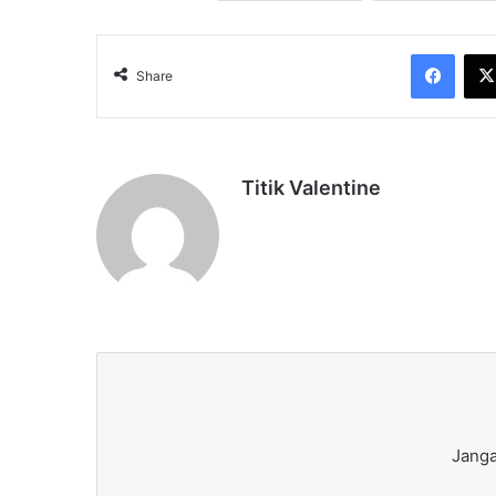
Face
Share
Titik Valentine
Janga