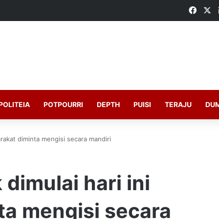
Faceb
X
POLITEIA
POTPOURRI
DEPTH
PUISI
TERAJU
DU
rakat diminta mengisi secara mandiri
imulai hari ini
ta mengisi secara