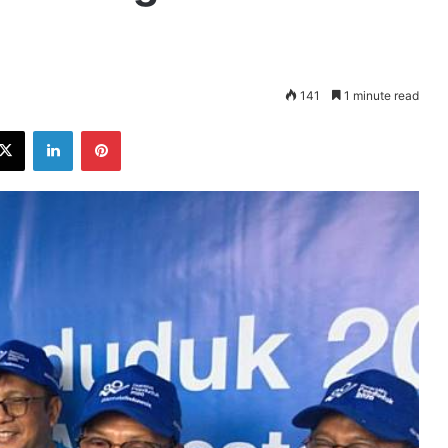
141
1 minute read
ebook
X
LinkedIn
Pinterest