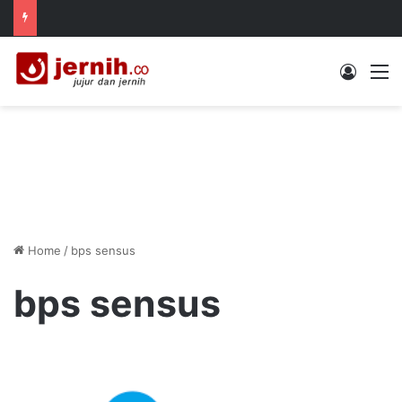
Log In
M
Home
/
bps sensus
bps sensus