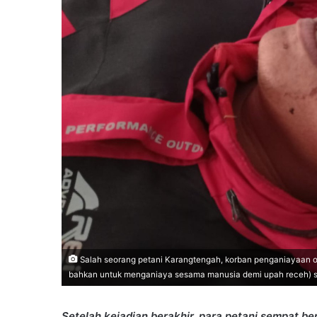
Salah seorang petani Karangtengah, korban penganiayaan o
bahkan untuk menganiaya sesama manusia demi upah receh) s
Setelah kejadian berakhir, para petani sempat b