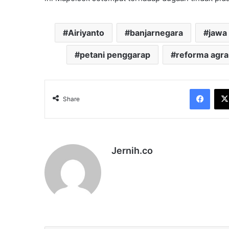
Airiyanto
banjarnegara
jawa
petani penggarap
reforma agra
Face
Share
Jernih.co