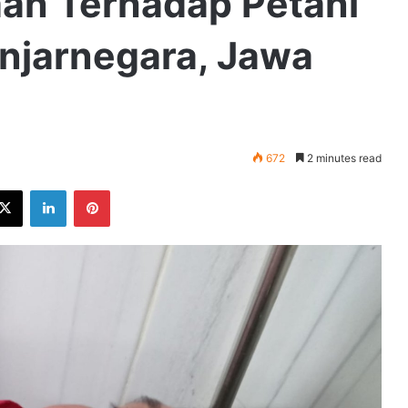
an Terhadap Petani
njarnegara, Jawa
672
2 minutes read
ebook
X
LinkedIn
Pinterest