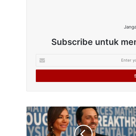
Janga
Subscribe untuk men
Enter
your
Email
address