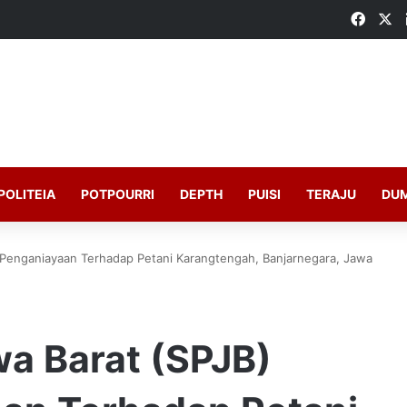
Faceb
X
POLITEIA
POTPOURRI
DEPTH
PUISI
TERAJU
DU
k Penganiayaan Terhadap Petani Karangtengah, Banjarnegara, Jawa
wa Barat (SPJB)