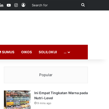
ook
LinkedIn
YouTube
Instagram
Log In
Search
for
M SUMUS
OIKOS
SOLILOKUI
…
Popular
Ini Empat Tingkatan Warna pada
Nutri-Level
9 mins ago