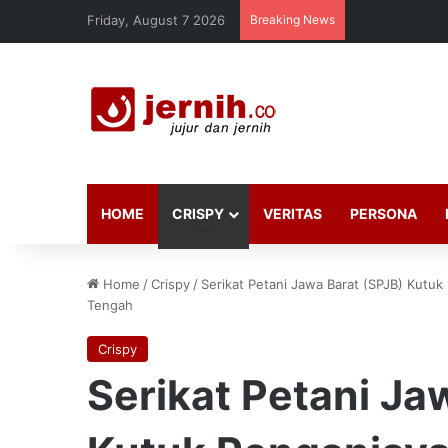
Friday, August 7 2026
Breaking News
HOME
CRISPY
VERITAS
PERSONA
Home
/
Crispy
/
Serikat Petani Jawa Barat (SPJB) Kutu
Tengah
Crispy
Serikat Petani Ja