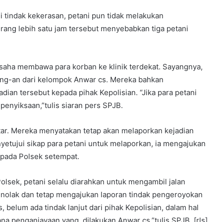
i tindak kekerasan, petani pun tidak melakukan
rang lebih satu jam tersebut menyebabkan tiga petani
usaha membawa para korban ke klinik terdekat. Sayangnya,
ng-an dari kelompok Anwar cs. Mereka bahkan
ian tersebut kepada pihak Kepolisian. “Jika para petani
enyiksaan,”tulis siaran pers SPJB.
ar. Mereka menyatakan tetap akan melaporkan kejadian
nyetujui sikap para petani untuk melaporkan, ia mengajukan
epada Polsek setempat.
lsek, petani selalu diarahkan untuk mengambil jalan
nolak dan tetap mengajukan laporan tindak pengeroyokan
s, belum ada tindak lanjut dari pihak Kepolisian, dalam hal
na penganiayaan yang dilakukan Anwar cs,”tulis SPJB. [rls]