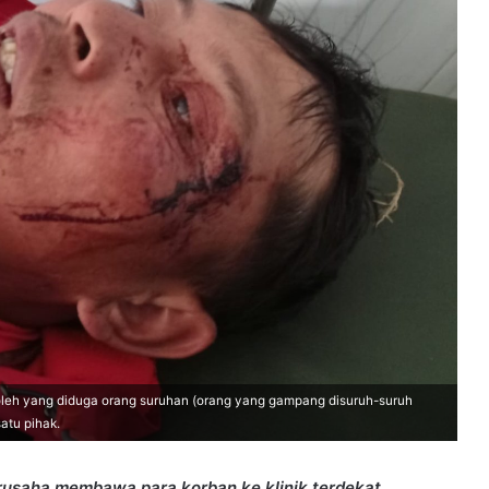
leh yang diduga orang suruhan (orang yang gampang disuruh-suruh
atu pihak.
erusaha membawa para korban ke klinik terdekat.