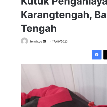
Kutuk Penganiaya
Karangtengah, Ba
Tengah
Send
Jernih.co
17/09/2023
an
Fac
email