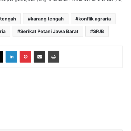
 tengah
karang tengah
konflik agraria
ria
Serikat Petani Jawa Barat
SPJB
book
X
LinkedIn
Pinterest
Share via Email
Print