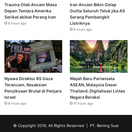
Trauma Otak Ancam Masa
Iran Ancam Bikin Gelap
Depan Tentara Amerika
Gulita Seluruh Teluk jika AS
Serikat akibat Perang Iran
Serang Pembangkit
Listriknya
8 hours ago
8 hours ago
Nyawa Direktur RS Gaza
Wajah Baru Pariwisata
Terancam, Kesaksian
ASEAN, Malaysia Geser
Penyiksaan Brutal di Penjara
Thailand, Digitalisasi Lintas
Israel
Negara Beraksi
8 hours ago
10 hours ago
© Copyright 2019, All Rights Reserved | PT. Bening Suar