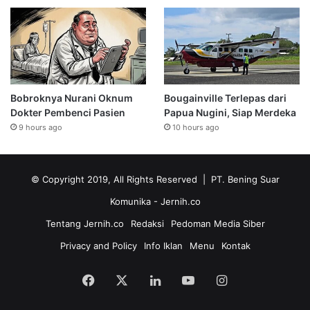
Bobroknya Nurani Oknum
Bougainville Terlepas dari
Dokter Pembenci Pasien
Papua Nugini, Siap Merdeka
9 hours ago
10 hours ago
© Copyright 2019, All Rights Reserved | PT. Bening Suar
Komunika
- Jernih.co
Tentang Jernih.co
Redaksi
Pedoman Media Siber
Privacy and Policy
Info Iklan
Menu
Kontak
Facebook
X
LinkedIn
YouTube
Instagram