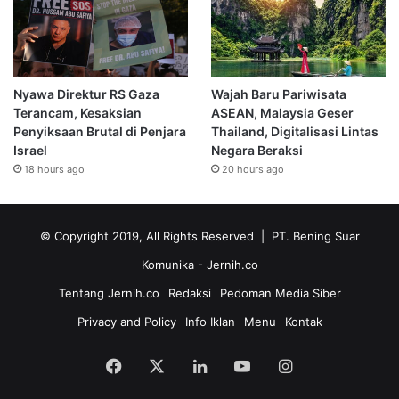
Nyawa Direktur RS Gaza
Wajah Baru Pariwisata
Terancam, Kesaksian
ASEAN, Malaysia Geser
Penyiksaan Brutal di Penjara
Thailand, Digitalisasi Lintas
Israel
Negara Beraksi
18 hours ago
20 hours ago
© Copyright 2019, All Rights Reserved | PT. Bening Suar
Komunika
- Jernih.co
Tentang Jernih.co
Redaksi
Pedoman Media Siber
Privacy and Policy
Info Iklan
Menu
Kontak
Facebook
X
LinkedIn
YouTube
Instagram