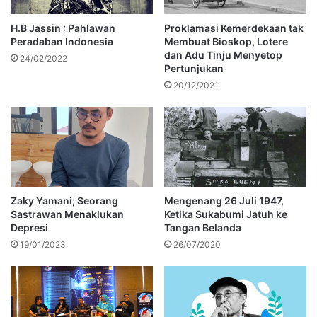
H.B Jassin : Pahlawan
Proklamasi Kemerdekaan tak
Peradaban Indonesia
Membuat Bioskop, Lotere
dan Adu Tinju Menyetop
24/02/2022
Pertunjukan
20/12/2021
Zaky Yamani; Seorang
Mengenang 26 Juli 1947,
Sastrawan Menaklukan
Ketika Sukabumi Jatuh ke
Depresi
Tangan Belanda
19/01/2023
26/07/2020