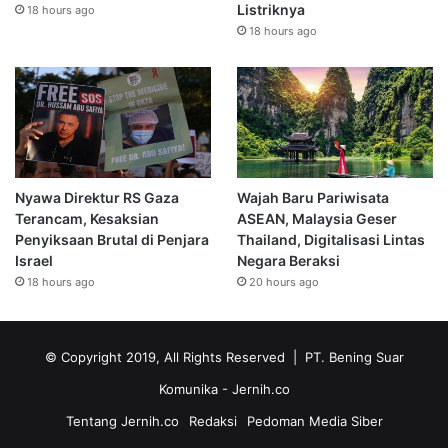
Listriknya
18 hours ago
18 hours ago
Nyawa Direktur RS Gaza
Wajah Baru Pariwisata
Terancam, Kesaksian
ASEAN, Malaysia Geser
Penyiksaan Brutal di Penjara
Thailand, Digitalisasi Lintas
Israel
Negara Beraksi
18 hours ago
20 hours ago
© Copyright 2019, All Rights Reserved | PT. Bening Suar
Komunika
- Jernih.co
Tentang Jernih.co
Redaksi
Pedoman Media Siber