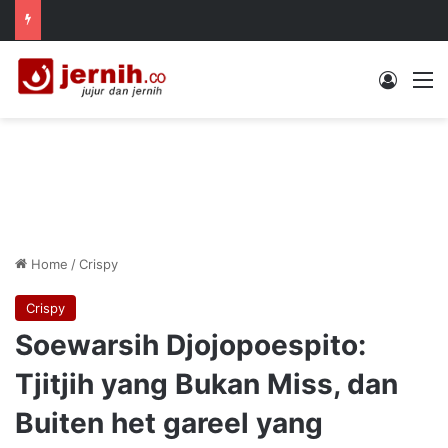
Log In
M
Home
/
Crispy
Crispy
Soewarsih Djojopoespito:
Tjitjih yang Bukan Miss, dan
Buiten het gareel yang