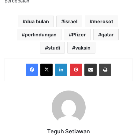
perdebatan.
dua bulan
israel
merosot
perlindungan
Pfizer
qatar
studi
vaksin
Facebook
X
LinkedIn
Pinterest
Share via Email
Print
Teguh Setiawan