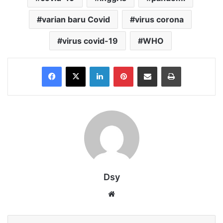
varian baru Covid
virus corona
virus covid-19
WHO
Facebook
X
LinkedIn
Pinterest
Share via Email
Print
Dsy
Website