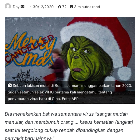
Send
Dsy
30/12/2020
72
3 minutes read
an
email
Sebuah lukisan mural di Berlin, Jerman, menggambarkan tahun 2020.
Sudah setahun sejak WHO pertama kali mengetahui tentang
penyebaran virus baru di Cina. Foto: AFP
Dia menekankan bahwa sementara virus “sangat mudah
menular, dan membunuh orang … kasus kematian (tingkat)
saat ini tergolong cukup rendah dibandingkan dengan
penyakit baru lainnya.”