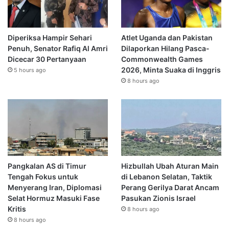
Diperiksa Hampir Sehari
Atlet Uganda dan Pakistan
Penuh, Senator Rafiq Al Amri
Dilaporkan Hilang Pasca-
Dicecar 30 Pertanyaan
Commonwealth Games
2026, Minta Suaka di Inggris
5 hours ago
8 hours ago
Pangkalan AS di Timur
Hizbullah Ubah Aturan Main
Tengah Fokus untuk
di Lebanon Selatan, Taktik
Menyerang Iran, Diplomasi
Perang Gerilya Darat Ancam
Selat Hormuz Masuki Fase
Pasukan Zionis Israel
Kritis
8 hours ago
8 hours ago