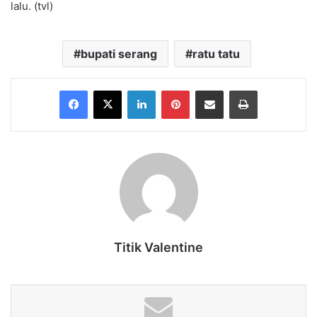
lalu. (tvl)
bupati serang
ratu tatu
Facebook
X
LinkedIn
Pinterest
Share via Email
Print
Titik Valentine