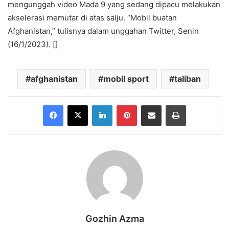
mengunggah video Mada 9 yang sedang dipacu melakukan
akselerasi memutar di atas salju. “Mobil buatan
Afghanistan,” tulisnya dalam unggahan Twitter, Senin
(16/1/2023). []
afghanistan
mobil sport
taliban
Facebook
X
LinkedIn
Pinterest
Share via Email
Print
Gozhin Azma