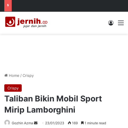
Log In
M
Home
/
Crispy
Crispy
Taliban Bikin Mobil Sport
Mirip Lamborghini
Send
Gozhin Azma
23/01/2023
169
1 minute read