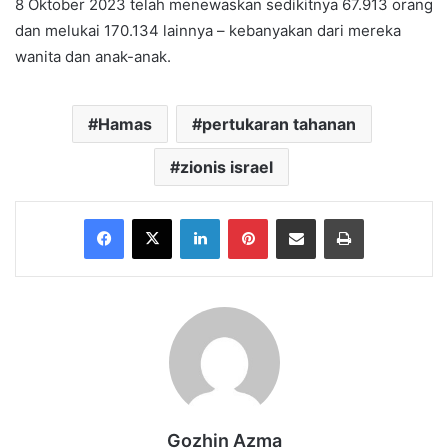
8 Oktober 2023 telah menewaskan sedikitnya 67.913 orang
dan melukai 170.134 lainnya – kebanyakan dari mereka
wanita dan anak-anak.
Hamas
pertukaran tahanan
zionis israel
Facebook
X
LinkedIn
Pinterest
Share via Email
Print
Gozhin Azma