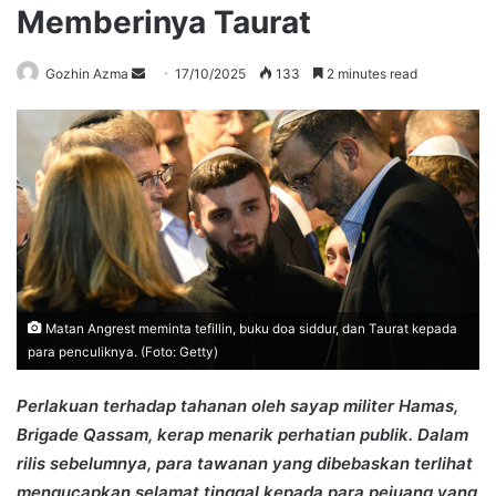
Memberinya Taurat
Send
Gozhin Azma
17/10/2025
133
2 minutes read
an
email
Matan Angrest meminta tefillin, buku doa siddur, dan Taurat kepada
para penculiknya. (Foto: Getty)
Perlakuan terhadap tahanan oleh sayap militer Hamas,
Brigade Qassam, kerap menarik perhatian publik. Dalam
rilis sebelumnya, para tawanan yang dibebaskan terlihat
mengucapkan selamat tinggal kepada para pejuang yang