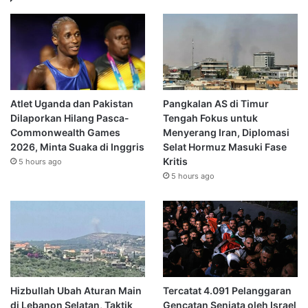
Atlet Uganda dan Pakistan
Pangkalan AS di Timur
Dilaporkan Hilang Pasca-
Tengah Fokus untuk
Commonwealth Games
Menyerang Iran, Diplomasi
2026, Minta Suaka di Inggris
Selat Hormuz Masuki Fase
Kritis
5 hours ago
5 hours ago
Hizbullah Ubah Aturan Main
Tercatat 4.091 Pelanggaran
di Lebanon Selatan, Taktik
Gencatan Senjata oleh Israel