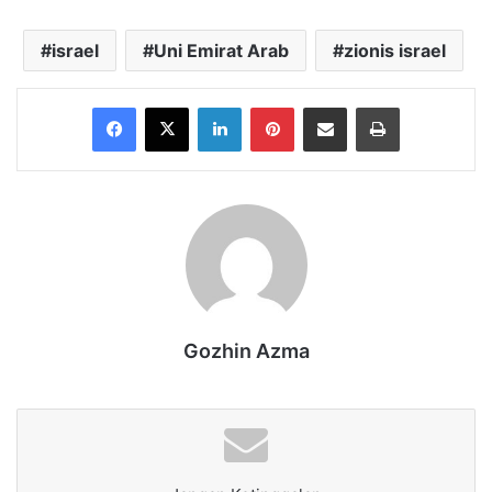
israel
Uni Emirat Arab
zionis israel
Facebook
X
LinkedIn
Pinterest
Share via Email
Print
Gozhin Azma