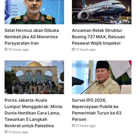
Selat Hormuz akan Dibuka
Ancaman Retak Struktur
Kembali jika AS Menerima
Boeing 737 MAX, Ratusan
Persyaratan Iran
Pesawat Wajib Inspeksi
10 hours ago
11 hours ago
Poros Jakarta-Kuala
Survei IPO 2026,
Lumpur Menggebrak: Minta
Kepercayaan Publik ke
Dunia Hentikan Cara Lama,
Pemerintah Turun ke 63
Tawarkan 5 Langkah
Persen
Konkret untuk Palestina
11 hours ago
11 hours ago