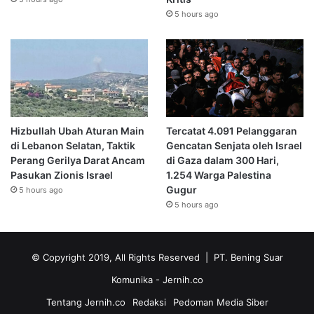
5 hours ago
Hizbullah Ubah Aturan Main
Tercatat 4.091 Pelanggaran
di Lebanon Selatan, Taktik
Gencatan Senjata oleh Israel
Perang Gerilya Darat Ancam
di Gaza dalam 300 Hari,
Pasukan Zionis Israel
1.254 Warga Palestina
Gugur
5 hours ago
5 hours ago
© Copyright 2019, All Rights Reserved | PT. Bening Suar
Komunika
- Jernih.co
Tentang Jernih.co
Redaksi
Pedoman Media Siber