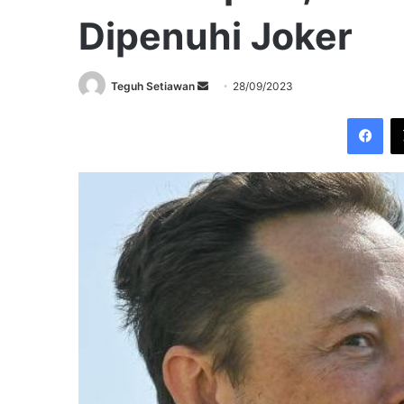
Dipenuhi Joker
Send
Teguh Setiawan
28/09/2023
an
Fac
email