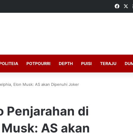
Faceb
X
POLITEIA
POTPOURRI
DEPTH
PUISI
TERAJU
DU
elphia, Elon Musk: AS akan Dipenuhi Joker
o Penjarahan di
n Musk: AS akan