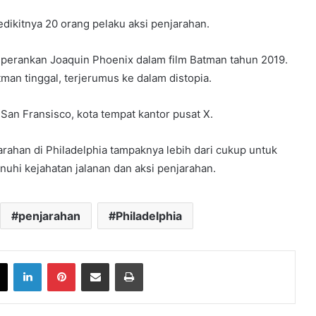
dikitnya 20 orang pelaku aksi penjarahan.
iperankan Joaquin Phoenix dalam film Batman tahun 2019.
an tinggal, terjerumus ke dalam distopia.
an Fransisco, kota tempat kantor pusat X.
rahan di Philadelphia tampaknya lebih dari cukup untuk
nuhi kejahatan jalanan dan aksi penjarahan.
penjarahan
Philadelphia
book
X
LinkedIn
Pinterest
Share via Email
Print