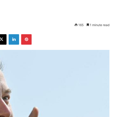
165
1 minute read
ebook
X
LinkedIn
Pinterest