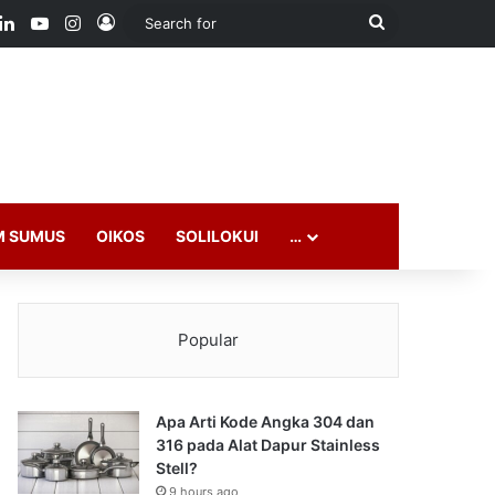
ook
LinkedIn
YouTube
Instagram
Log In
Search
for
M SUMUS
OIKOS
SOLILOKUI
…
Popular
Apa Arti Kode Angka 304 dan
316 pada Alat Dapur Stainless
Stell?
9 hours ago