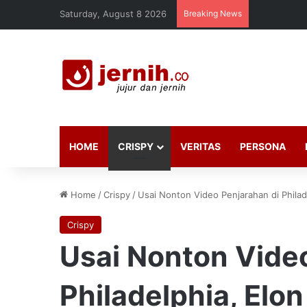
Saturday, August 8 2026
Breaking News
HOME
CRISPY
VERITAS
PERSONA
Home
/
Crispy
/
Usai Nonton Video Penjarahan di Philad
Crispy
Usai Nonton Vide
Philadelphia, Elo