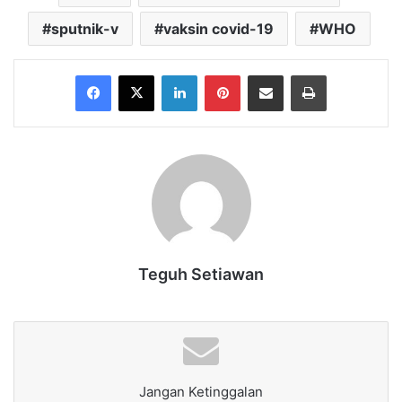
sputnik-v
vaksin covid-19
WHO
Facebook
X
LinkedIn
Pinterest
Share via Email
Print
Teguh Setiawan
Jangan Ketinggalan