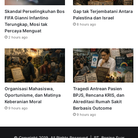
Skandal Perselingkuhan Bos
Gap tak Terjembatani Antara
FIFA Gianni Infantino
Palestina dan Israel
Terungkap, Mosi tak
8 hours ago
Percaya Menguat
2 hours ago
Organisasi Mahasiswa,
Tragedi Antrean Pasien
Oportunisme, dan Matinya
BPJS, Rencana KRIS, dan
Keberanian Moral
Akreditasi Rumah Sakit
Berbasis Outcome
9 hours ago
9 hours ago
© Copyright 2019, All Rights Reserved | PT. Bening Suar