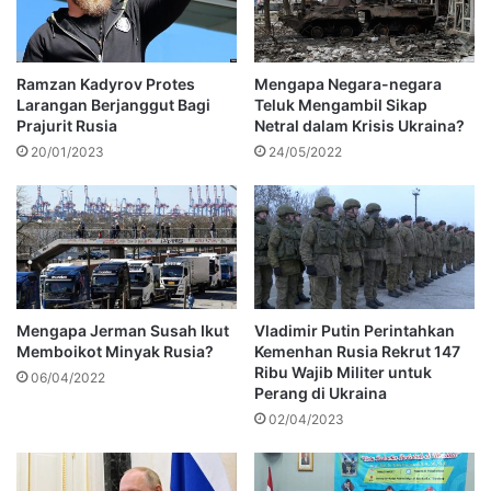
Ramzan Kadyrov Protes
Mengapa Negara-negara
Larangan Berjanggut Bagi
Teluk Mengambil Sikap
Prajurit Rusia
Netral dalam Krisis Ukraina?
20/01/2023
24/05/2022
Mengapa Jerman Susah Ikut
Vladimir Putin Perintahkan
Memboikot Minyak Rusia?
Kemenhan Rusia Rekrut 147
Ribu Wajib Militer untuk
06/04/2022
Perang di Ukraina
02/04/2023