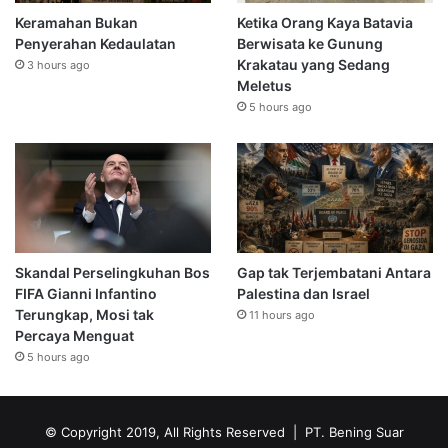
Keramahan Bukan
Ketika Orang Kaya Batavia
Penyerahan Kedaulatan
Berwisata ke Gunung
Krakatau yang Sedang
3 hours ago
Meletus
5 hours ago
Skandal Perselingkuhan Bos
Gap tak Terjembatani Antara
FIFA Gianni Infantino
Palestina dan Israel
Terungkap, Mosi tak
11 hours ago
Percaya Menguat
5 hours ago
© Copyright 2019, All Rights Reserved | PT. Bening Suar