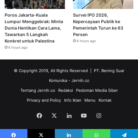
Poros Jakarta-Kuala
Survei IPO 2026,
Lumpur Menggebrak: Minta
Kepercayaan Publik ke
Dunia Hentikan Cara Lama,
Pemerintah Turun ke 63
Tawarkan 5 Langkah
Persen
Konkret untuk Palestina
6 hours ago
6 hours ago
© Copyright 2019, All Rights Reserved | PT. Bening Suar
Komunika
- Jernih.co
Tentang Jernih.co
Redaksi
Pedoman Media Siber
Privacy and Policy
Info Iklan
Menu
Kontak
Facebook
X
LinkedIn
YouTube
Instagram