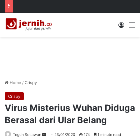
Log In
M
Home
/
Crispy
Crispy
Virus Misterius Wuhan Diduga
Berasal dari Ular Belang
Send
Teguh Setiawan
23/01/2020
174
1 minute read