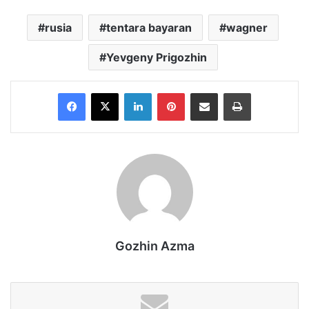
rusia
tentara bayaran
wagner
Yevgeny Prigozhin
Facebook
X
LinkedIn
Pinterest
Share via Email
Print
Gozhin Azma