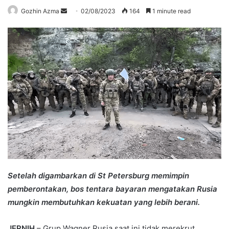
Send
Gozhin Azma
02/08/2023
164
1 minute read
an
email
Setelah digambarkan di St Petersburg memimpin
pemberontakan, bos tentara bayaran mengatakan Rusia
mungkin membutuhkan kekuatan yang lebih berani.
JERNIH
– Grup Wagner Rusia saat ini tidak merekrut