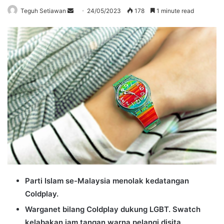
Send
Teguh Setiawan
24/05/2023
178
1 minute read
an
email
Parti Islam se-Malaysia menolak kedatangan
Coldplay.
Warganet bilang Coldplay dukung LGBT. Swatch
kelabakan jam tangan warna pelangi disita.