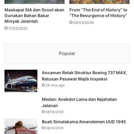
Maskapai SIA dan Scoot akan
From “The End of History” to
Gunakan Bahan Bakar
“The Resurgence of History”
Minyak Jelantah
06/04/2026
11/02/2022
Popular
Ancaman Retak Struktur Boeing 737 MAX,
Ratusan Pesawat Wajib Inspeksi
28 mins ago
Medan: Anekdot Lama dan Kejahatan
Jalanan
08/10/2019
Buah Simalakama Amandemen UUD 1945
08/10/2019