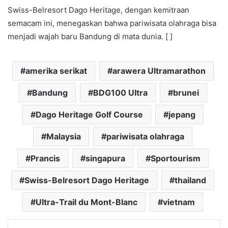
Swiss-Belresort Dago Heritage, dengan kemitraan
semacam ini, menegaskan bahwa pariwisata olahraga bisa
menjadi wajah baru Bandung di mata dunia. [ ]
amerika serikat
arawera Ultramarathon
Bandung
BDG100 Ultra
brunei
Dago Heritage Golf Course
jepang
Malaysia
pariwisata olahraga
Prancis
singapura
Sportourism
Swiss-Belresort Dago Heritage
thailand
Ultra-Trail du Mont-Blanc
vietnam
Facebook
X
LinkedIn
Pinterest
Share via Email
Print