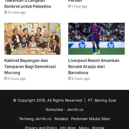
Tawarkan 5 Langkah
Persen
Konkret untuk Palestina
1 hour ago
31 mins ago
Kabinet Bayangan dan
Liverpool Resmi Amankan
Tamparan Bagi Demokrasi
Ronald Araújo dari
Murung
Barcelona
2 hours ago
2 hours ago
© Copyright 2019, All Rights Reserved | PT. Bening Suar
Komunika
- Jernih.co
Tentang Jernih.co
Redaksi
Pedoman Media Siber
Privacy and Policy
Info Iklan
Menu
Kontak