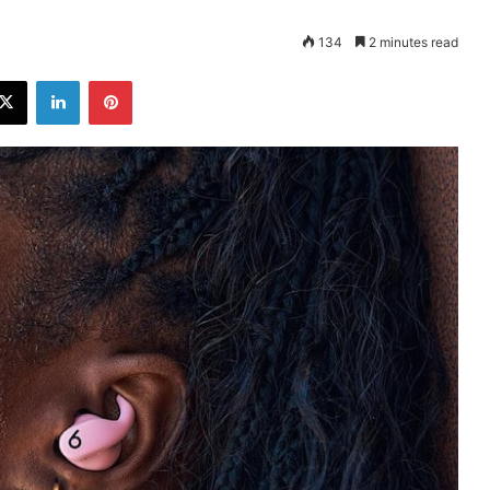
134
2 minutes read
ebook
X
LinkedIn
Pinterest