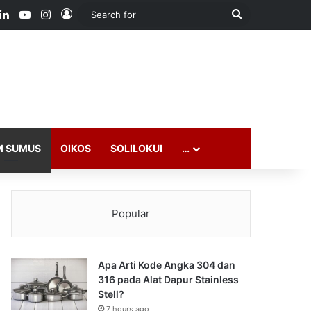
ook
LinkedIn
YouTube
Instagram
Log In
Search
for
M SUMUS
OIKOS
SOLILOKUI
…
Popular
Apa Arti Kode Angka 304 dan
316 pada Alat Dapur Stainless
Stell?
7 hours ago