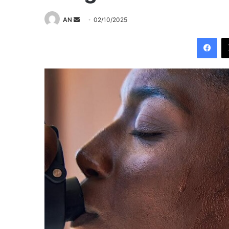
Send
AN
02/10/2025
an
Fac
email