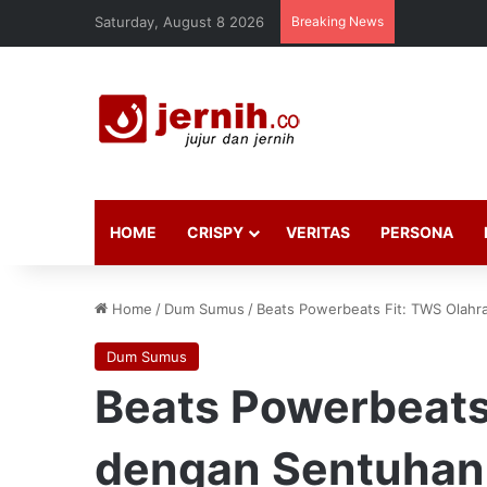
Saturday, August 8 2026
Breaking News
HOME
CRISPY
VERITAS
PERSONA
Home
/
Dum Sumus
/
Beats Powerbeats Fit: TWS Olah
Dum Sumus
Beats Powerbeats
dengan Sentuhan