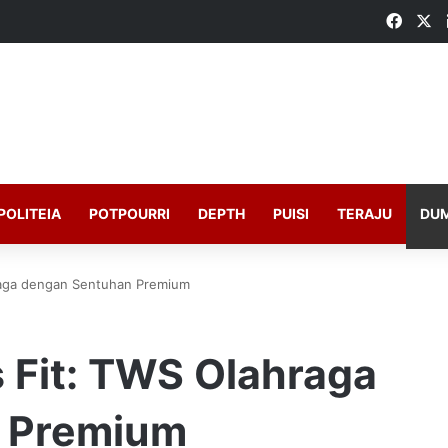
Faceb
X
POLITEIA
POTPOURRI
DEPTH
PUISI
TERAJU
DU
raga dengan Sentuhan Premium
 Fit: TWS Olahraga
 Premium