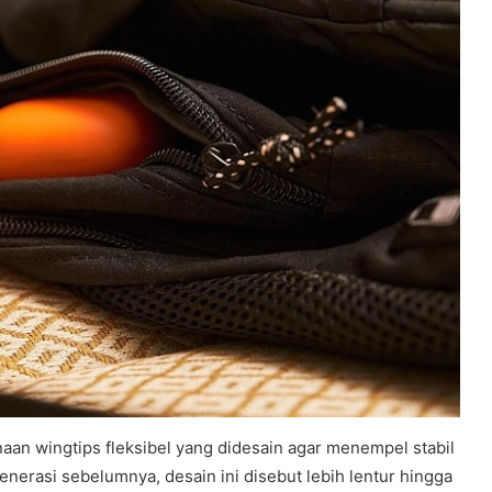
naan wingtips fleksibel yang didesain agar menempel stabil
enerasi sebelumnya, desain ini disebut lebih lentur hingga