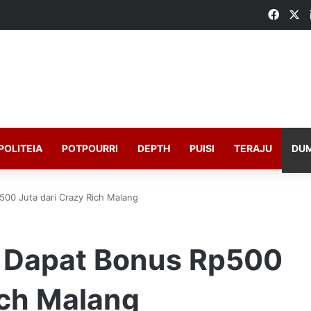
Faceb
X
POLITEIA
POTPOURRI
DEPTH
PUISI
TERAJU
DU
500 Juta dari Crazy Rich Malang
a Dapat Bonus Rp500
ich Malang