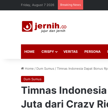
Friday, August 7 2026
Breaking News
HOME
CRISPY
VERITAS
PERSONA
Home
/
Dum Sumus
/
Timnas Indonesia Dapat Bonus Rp
Dum Sumus
Timnas Indonesi
Juta dari Crazy R