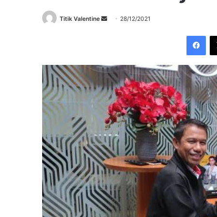
Send
Titik Valentine
28/12/2021
an
Fac
email