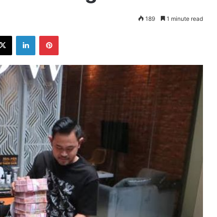
189
1 minute read
ebook
X
LinkedIn
Pinterest