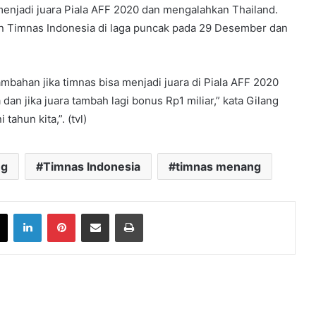
 menjadi juara Piala AFF 2020 dan mengalahkan Thailand.
n Timnas Indonesia di laga puncak pada 29 Desember dan
bahan jika timnas bisa menjadi juara di Piala AFF 2020
 dan jika juara tambah lagi bonus Rp1 miliar,” kata Gilang
tahun kita,”. (tvl)
ng
Timnas Indonesia
timnas menang
book
X
LinkedIn
Pinterest
Share via Email
Print