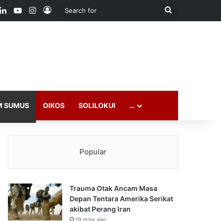
ook
LinkedIn
YouTube
Instagram
Log In
Search
for
M SUMUS
OIKOS
SOLILOKUI
…
Popular
Trauma Otak Ancam Masa
Depan Tentara Amerika Serikat
akibat Perang Iran
19 mins ago