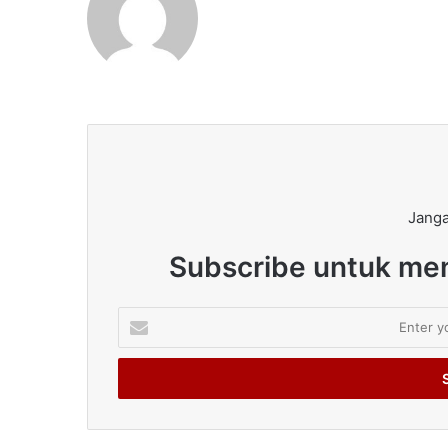
Janga
Subscribe untuk men
Enter
your
Email
address