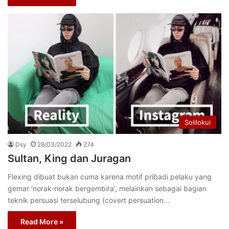
Solilokui
Dsy
28/03/2022
274
Sultan, King dan Juragan
Flexing dibuat bukan cuma karena motif pribadi pelaku yang
gemar ‘norak-norak bergembira’, melainkan sebagai bagian
teknik persuasi terselubung (covert persuation…
Read More »