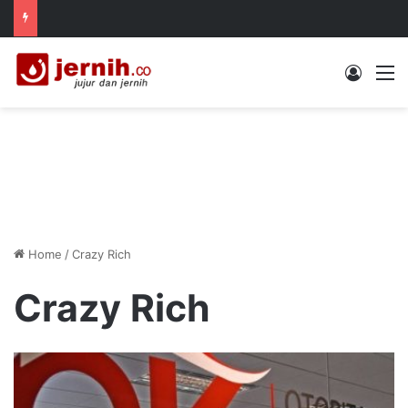
Log In
M
Home
/
Crazy Rich
Crazy Rich