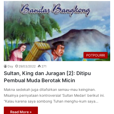
POTPOURRI
Dsy
29/03/2022
271
Sultan, King dan Juragan [2]: Ditipu
Pembual Muda Berotak Micin
Makna sedekah juga ditafsirkan semau-mau keinginan.
Misalnya pernyataan kontroversial ‘Sultan Medan’ berikut ini.
“Kalau karena saya sombong Tuhan menghu-kum saya…
Read More »