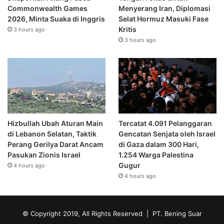
Commonwealth Games
Menyerang Iran, Diplomasi
2026, Minta Suaka di Inggris
Selat Hormuz Masuki Fase
Kritis
3 hours ago
3 hours ago
Hizbullah Ubah Aturan Main
Tercatat 4.091 Pelanggaran
di Lebanon Selatan, Taktik
Gencatan Senjata oleh Israel
Perang Gerilya Darat Ancam
di Gaza dalam 300 Hari,
Pasukan Zionis Israel
1.254 Warga Palestina
Gugur
4 hours ago
4 hours ago
© Copyright 2019, All Rights Reserved | PT. Bening Suar