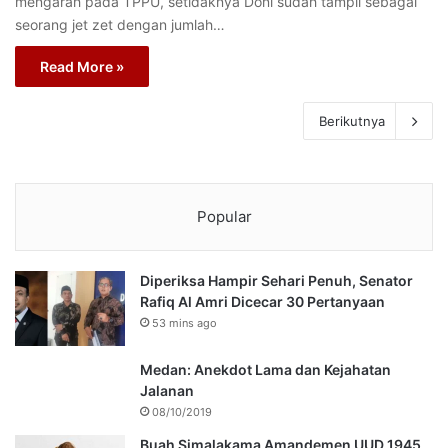
mengarah pada TPPU, setidaknya Doni sudah tampil sebagai
seorang jet zet dengan jumlah…
Read More »
Berikutnya
Popular
Diperiksa Hampir Sehari Penuh, Senator
Rafiq Al Amri Dicecar 30 Pertanyaan
53 mins ago
Medan: Anekdot Lama dan Kejahatan
Jalanan
08/10/2019
Buah Simalakama Amandemen UUD 1945