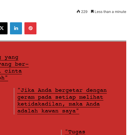
229
Less than a minute
ebook
X
LinkedIn
Pinterest