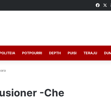
Faceb
X
POLITEIA
POTPOURRI
DEPTH
PUISI
TERAJU
DU
vara
usioner -Che