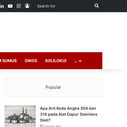
ook
LinkedIn
YouTube
Instagram
Log In
Search
for
M SUMUS
OIKOS
SOLILOKUI
…
Popular
Apa Arti Kode Angka 304 dan
316 pada Alat Dapur Stainless
Stell?
5 hours ago