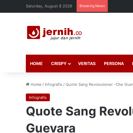
Saturday, August 8 2026
Breaking News
HOME
CRISPY
VERITAS
PERSONA
Home
/
Infografis
/
Quote Sang Revolusioner -Che Gue
Infografis
Quote Sang Revol
Guevara