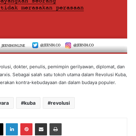
lusi, dokter, penulis, pemimpin gerilyawan, diplomat, dan
Marxis. Sebagai salah satu tokoh utama dalam Revolusi Kuba,
gerakan kontra-kebudayaan dan dalam budaya populer.
vara
kuba
revolusi
book
X
LinkedIn
Pinterest
Share via Email
Print