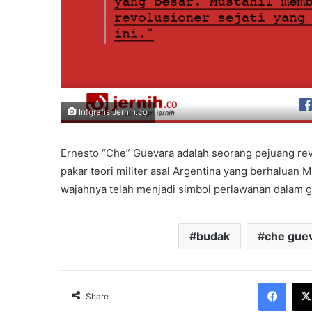
Infgrafis Jernih.co
Ernesto “Che” Guevara adalah seorang pejuang revo
pakar teori militer asal Argentina yang berhaluan 
wajahnya telah menjadi simbol perlawanan dalam 
budak
che gue
Face
Share