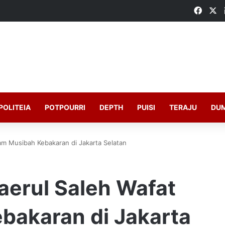
Faceb
X
POLITEIA
POTPOURRI
DEPTH
PUISI
TERAJU
DU
am Musibah Kebakaran di Jakarta Selatan
aerul Saleh Wafat
bakaran di Jakarta