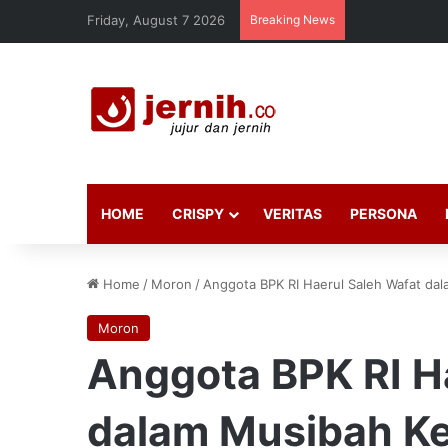
Friday, August 7 2026
Breaking News
HOME
CRISPY
VERITAS
PERSONA
Home
/
Moron
/
Anggota BPK RI Haerul Saleh Wafat dal
Moron
Anggota BPK RI H
dalam Musibah Ke