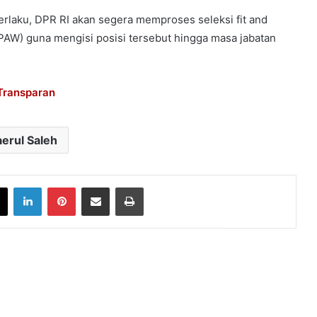
laku, DPR RI akan segera memproses seleksi fit and
PAW) guna mengisi posisi tersebut hingga masa jabatan
Transparan
erul Saleh
book
X
LinkedIn
Pinterest
Share via Email
Print