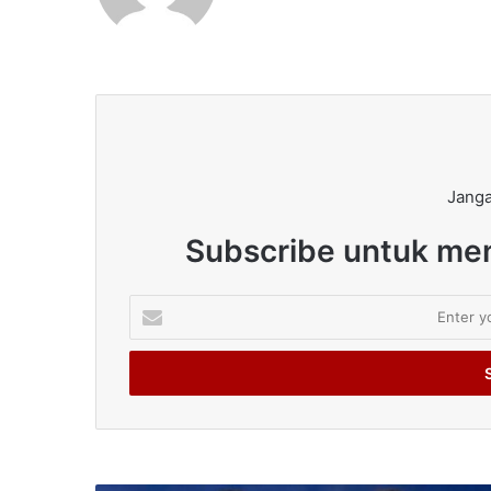
Janga
Subscribe untuk men
Enter
your
Email
address