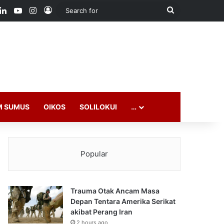
ook
LinkedIn
YouTube
Instagram
Log In
Search
for
M SUMUS
OIKOS
SOLILOKUI
…
Popular
Trauma Otak Ancam Masa
Depan Tentara Amerika Serikat
akibat Perang Iran
2 hours ago