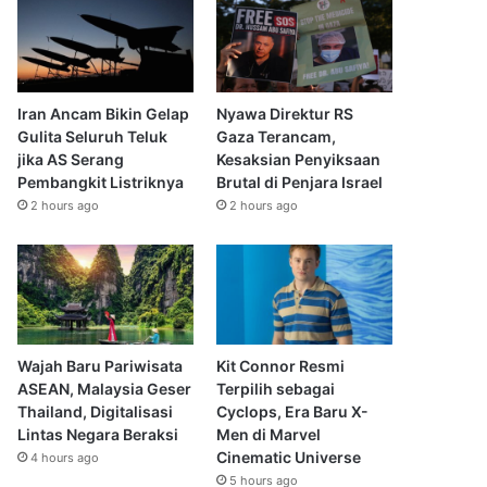
Iran Ancam Bikin Gelap
Nyawa Direktur RS
Gulita Seluruh Teluk
Gaza Terancam,
jika AS Serang
Kesaksian Penyiksaan
Pembangkit Listriknya
Brutal di Penjara Israel
2 hours ago
2 hours ago
Wajah Baru Pariwisata
Kit Connor Resmi
ASEAN, Malaysia Geser
Terpilih sebagai
Thailand, Digitalisasi
Cyclops, Era Baru X-
Lintas Negara Beraksi
Men di Marvel
Cinematic Universe
4 hours ago
5 hours ago