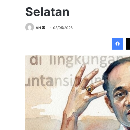
Selatan
Send
AN
08/05/2026
an
Fac
email