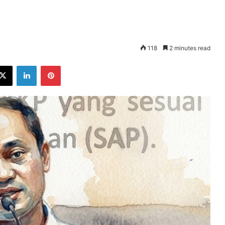
118
2 minutes read
ebook
X
LinkedIn
Pinterest