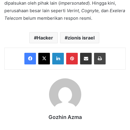
dipalsukan oleh pihak lain (
impersonated
). Hingga kini,
perusahaan besar lain seperti
Verint, Cognyte,
dan
Exelera
Telecom
belum memberikan respon resmi.
Hacker
zionis israel
Facebook
X
LinkedIn
Pinterest
Share via Email
Print
Gozhin Azma