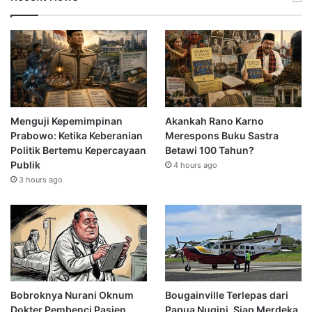
Menguji Kepemimpinan
Akankah Rano Karno
Prabowo: Ketika Keberanian
Merespons Buku Sastra
Politik Bertemu Kepercayaan
Betawi 100 Tahun?
Publik
4 hours ago
3 hours ago
Bobroknya Nurani Oknum
Bougainville Terlepas dari
Dokter Pembenci Pasien
Papua Nugini, Siap Merdeka