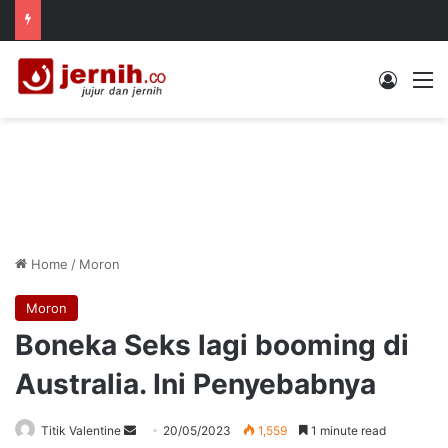
Log In
M
Home
/
Moron
Moron
Boneka Seks lagi booming di
Australia. Ini Penyebabnya
Send
Titik Valentine
20/05/2023
1,559
1 minute read