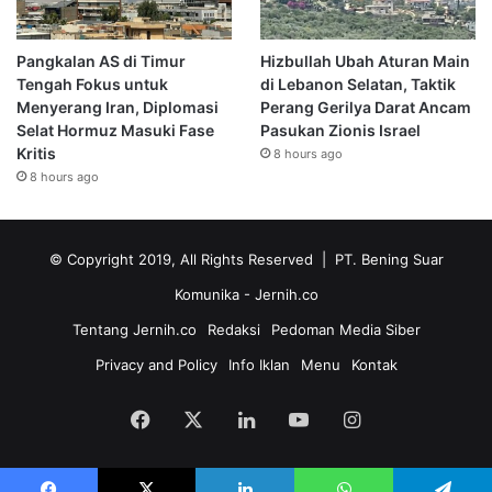
Pangkalan AS di Timur
Hizbullah Ubah Aturan Main
Tengah Fokus untuk
di Lebanon Selatan, Taktik
Menyerang Iran, Diplomasi
Perang Gerilya Darat Ancam
Selat Hormuz Masuki Fase
Pasukan Zionis Israel
Kritis
8 hours ago
8 hours ago
© Copyright 2019, All Rights Reserved | PT. Bening Suar
Komunika
- Jernih.co
Tentang Jernih.co
Redaksi
Pedoman Media Siber
Privacy and Policy
Info Iklan
Menu
Kontak
Facebook
X
LinkedIn
YouTube
Instagram