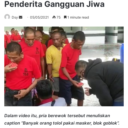
Penderita Gangguan Jiwa
Send
Dsy
05/05/2021
75
1 minute read
an
email
Dalam video itu, pria berewok tersebut menuliskan
caption “Banyak orang tolol pakai masker, blok goblok”.