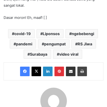
sangat lokal.
Dasar moron! Eh, maaf! [ ]
covid-19
Liponsos
ngebebengi
pandemi
pengumpat
RS Jiwa
Surabaya
video viral
Facebook
X
LinkedIn
Pinterest
Share via Email
Print