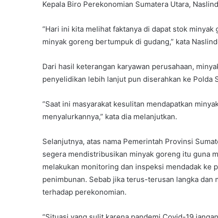
Kepala Biro Perekonomian Sumatera Utara, Naslindo 
“Hari ini kita melihat faktanya di dapat stok minyak
minyak goreng bertumpuk di gudang,” kata Naslind
Dari hasil keterangan karyawan perusahaan, minyak 
penyelidikan lebih lanjut pun diserahkan ke Polda 
“Saat ini masyarakat kesulitan mendapatkan minya
menyalurkannya,” kata dia melanjutkan.
Selanjutnya, atas nama Pemerintah Provinsi Sumat
segera mendistribusikan minyak goreng itu guna m
melakukan monitoring dan inspeksi mendadak ke pr
penimbunan. Sebab jika terus-terusan langka dan m
terhadap perekonomian.
“Situasi yang sulit karena pandemi Covid-19 jangan l