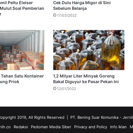
il Peltu Eleiser
Cek Dulu Harga Migor di Sini
 Mulut Soal Pemberian
Sebelum Belanja
r
17/03/2022
a Tahan Satu Kontainer
1,2 Milyar Liter Minyak Goreng
jung Priok
Bakal Diguyur ke Pasar Pekan Ini
12/01/2022
opyright 2019, All Rights Reserved | PT. Bening Suar Komunika
- Jerni
nih.co
Redaksi
Pedoman Media Siber
Privacy and Policy
Info Iklan
M