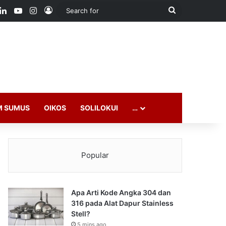
ook
LinkedIn
YouTube
Instagram
Log In
Search
for
M SUMUS
OIKOS
SOLILOKUI
…
Popular
Apa Arti Kode Angka 304 dan
316 pada Alat Dapur Stainless
Stell?
5 mins ago