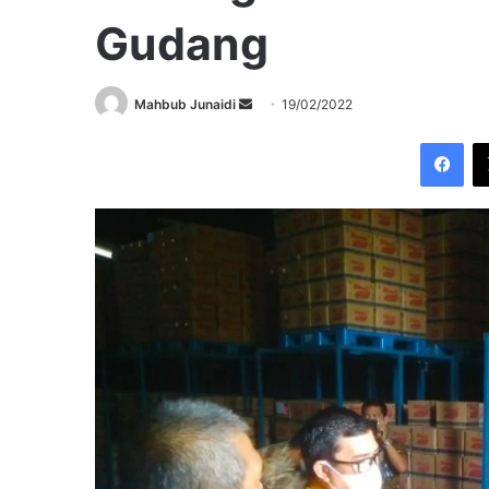
Gudang
Send
Mahbub Junaidi
19/02/2022
an
Fac
email