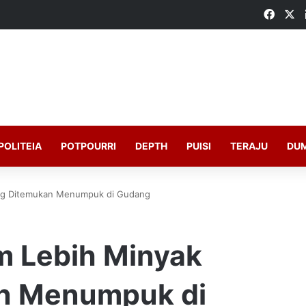
Faceb
X
POLITEIA
POTPOURRI
DEPTH
PUISI
TERAJU
DU
eng Ditemukan Menumpuk di Gudang
m Lebih Minyak
n Menumpuk di