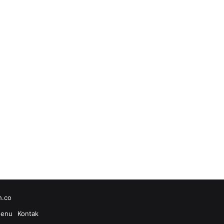
h.co
enu
Kontak