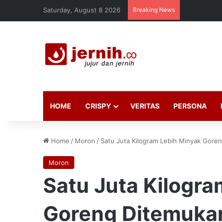
Saturday, August 8 2026
Breaking News
HOME
CRISPY
VERITAS
PERSONA
Home
/
Moron
/
Satu Juta Kilogram Lebih Minyak Gor
Moron
Satu Juta Kilogra
Goreng Ditemuka