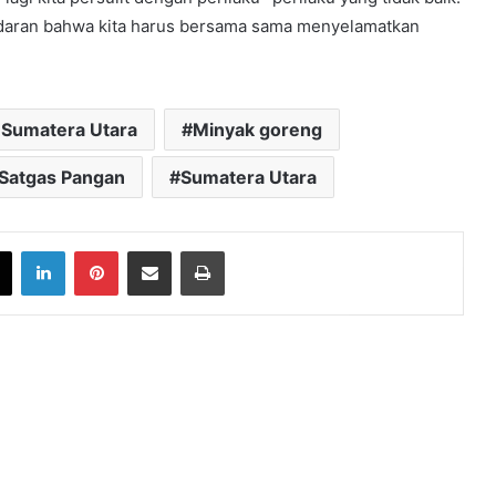
daran bahwa kita harus bersama sama menyelamatkan
 Sumatera Utara
Minyak goreng
Satgas Pangan
Sumatera Utara
book
X
LinkedIn
Pinterest
Share via Email
Print