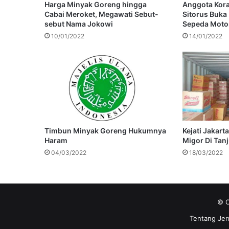
Harga Minyak Goreng hingga
Anggota Koram
Cabai Meroket, Megawati Sebut-
Sitorus Buka
sebut Nama Jokowi
Sepeda Moto
10/01/2022
14/01/2022
Timbun Minyak Goreng Hukumnya
Kejati Jakart
Haram
Migor Di Tan
04/03/2022
18/03/2022
© C
Tentang Jer