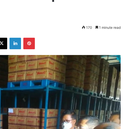
170
1 minute read
ebook
X
LinkedIn
Pinterest