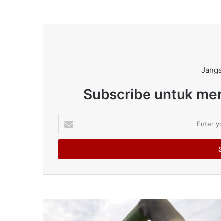
Janga
Subscribe untuk men
Enter
your
Email
address