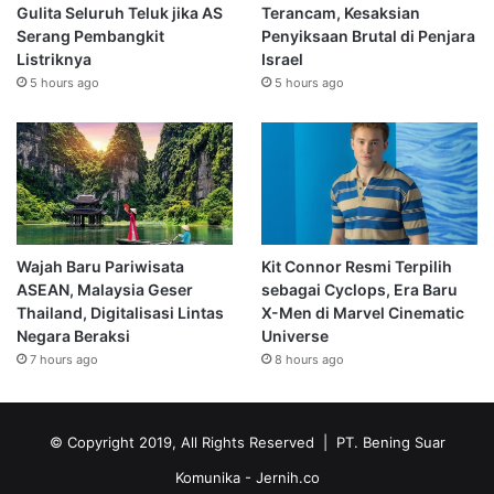
Gulita Seluruh Teluk jika AS
Terancam, Kesaksian
Serang Pembangkit
Penyiksaan Brutal di Penjara
Listriknya
Israel
5 hours ago
5 hours ago
Wajah Baru Pariwisata
Kit Connor Resmi Terpilih
ASEAN, Malaysia Geser
sebagai Cyclops, Era Baru
Thailand, Digitalisasi Lintas
X-Men di Marvel Cinematic
Negara Beraksi
Universe
7 hours ago
8 hours ago
© Copyright 2019, All Rights Reserved | PT. Bening Suar
Komunika
- Jernih.co