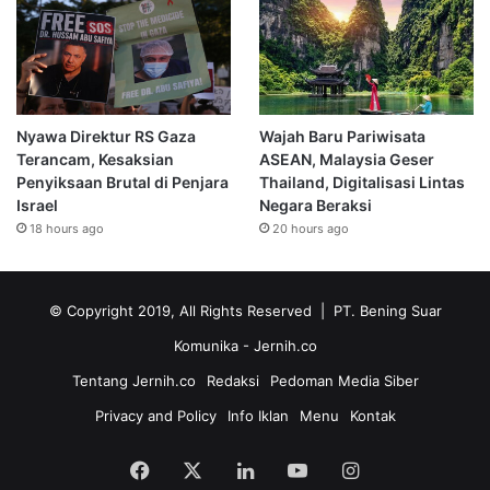
Nyawa Direktur RS Gaza
Wajah Baru Pariwisata
Terancam, Kesaksian
ASEAN, Malaysia Geser
Penyiksaan Brutal di Penjara
Thailand, Digitalisasi Lintas
Israel
Negara Beraksi
18 hours ago
20 hours ago
© Copyright 2019, All Rights Reserved | PT. Bening Suar
Komunika
- Jernih.co
Tentang Jernih.co
Redaksi
Pedoman Media Siber
Privacy and Policy
Info Iklan
Menu
Kontak
Facebook
X
LinkedIn
YouTube
Instagram