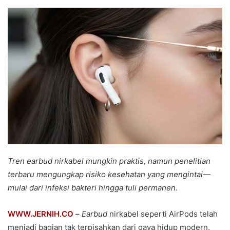
an
email
Tren earbud nirkabel mungkin praktis, namun penelitian
terbaru mengungkap risiko kesehatan yang mengintai—
mulai dari infeksi bakteri hingga tuli permanen.
WWW.JERNIH.CO
–
E
arbud
nirkabel seperti AirPods telah
menjadi bagian tak terpisahkan dari gaya hidup modern.