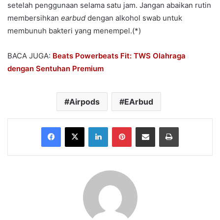
setelah penggunaan selama satu jam. Jangan abaikan rutin
membersihkan
earbud
dengan alkohol swab untuk
membunuh bakteri yang menempel.(*)
BACA JUGA:
Beats Powerbeats Fit: TWS Olahraga
dengan Sentuhan Premium
Airpods
EArbud
Facebook
X
LinkedIn
Pinterest
Share via Email
Print