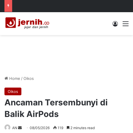
Log In
M
Home
/
Oikos
Oikos
Ancaman Tersembunyi di
Balik AirPods
Send
AN
08/05/2026
119
2 minutes read