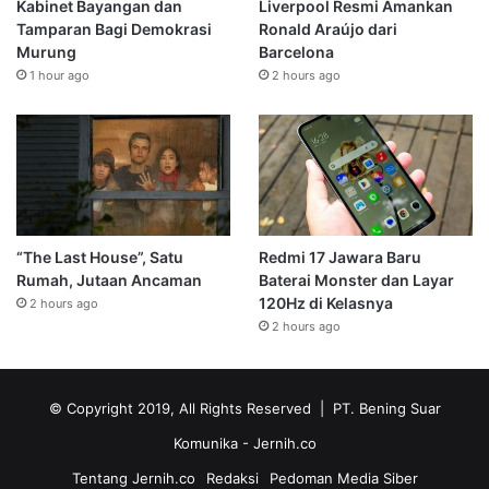
Kabinet Bayangan dan
Liverpool Resmi Amankan
Tamparan Bagi Demokrasi
Ronald Araújo dari
Murung
Barcelona
1 hour ago
2 hours ago
“The Last House”, Satu
Redmi 17 Jawara Baru
Rumah, Jutaan Ancaman
Baterai Monster dan Layar
120Hz di Kelasnya
2 hours ago
2 hours ago
© Copyright 2019, All Rights Reserved | PT. Bening Suar
Komunika
- Jernih.co
Tentang Jernih.co
Redaksi
Pedoman Media Siber