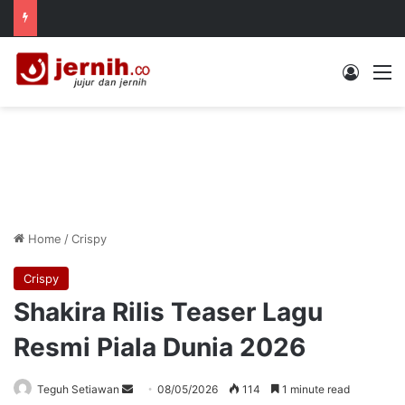
Log In
M
Home
/
Crispy
Crispy
Shakira Rilis Teaser Lagu
Resmi Piala Dunia 2026
Send
Teguh Setiawan
08/05/2026
114
1 minute read