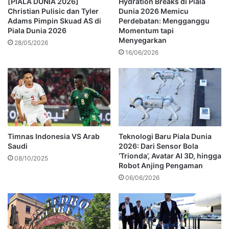
[PIALA DUNIA 2026]
Hydration Breaks di Piala
Christian Pulisic dan Tyler
Dunia 2026 Memicu
Adams Pimpin Skuad AS di
Perdebatan: Mengganggu
Piala Dunia 2026
Momentum tapi
Menyegarkan
28/05/2026
16/06/2026
Timnas Indonesia VS Arab
Teknologi Baru Piala Dunia
Saudi
2026: Dari Sensor Bola
‘Trionda’, Avatar AI 3D, hingga
08/10/2025
Robot Anjing Pengaman
06/06/2026