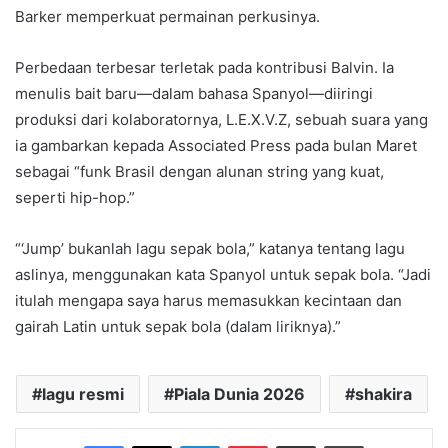
Barker memperkuat permainan perkusinya.
Perbedaan terbesar terletak pada kontribusi Balvin. Ia
menulis bait baru—dalam bahasa Spanyol—diiringi
produksi dari kolaboratornya, L.E.X.V.Z, sebuah suara yang
ia gambarkan kepada Associated Press pada bulan Maret
sebagai “funk Brasil dengan alunan string yang kuat,
seperti hip-hop.”
“‘Jump’ bukanlah lagu sepak bola,” katanya tentang lagu
aslinya, menggunakan kata Spanyol untuk sepak bola. “Jadi
itulah mengapa saya harus memasukkan kecintaan dan
gairah Latin untuk sepak bola (dalam liriknya).”
lagu resmi
Piala Dunia 2026
shakira
Facebook
X
LinkedIn
Pinterest
Share via Email
Print