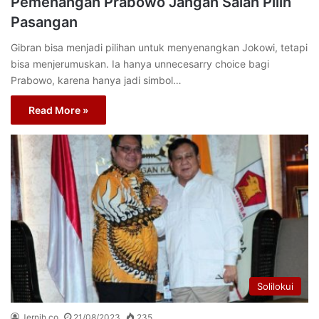
Pemenangan Prabowo Jangan Salah Pilih
Pasangan
Gibran bisa menjadi pilihan untuk menyenangkan Jokowi, tetapi
bisa menjerumuskan. Ia hanya unnecesarry choice bagi
Prabowo, karena hanya jadi simbol…
Read More »
Solilokui
Jernih.co
21/08/2023
235