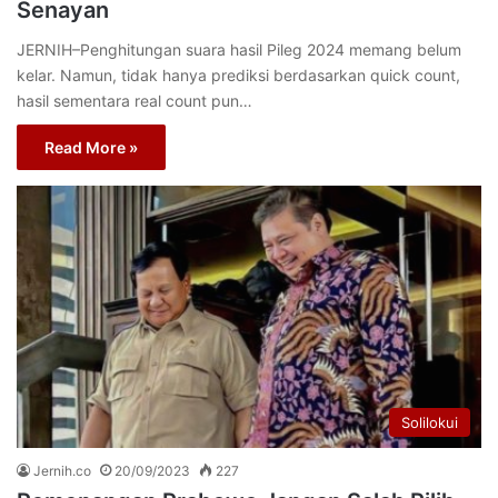
Senayan
JERNIH–Penghitungan suara hasil Pileg 2024 memang belum
kelar. Namun, tidak hanya prediksi berdasarkan quick count,
hasil sementara real count pun…
Read More »
Solilokui
Jernih.co
20/09/2023
227