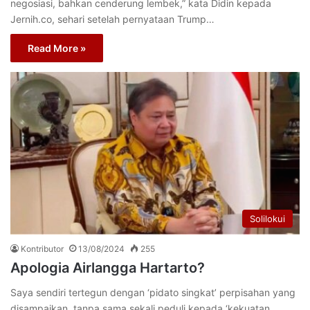
negosiasi, bahkan cenderung lembek,” kata Didin kepada
Jernih.co, sehari setelah pernyataan Trump…
Read More »
Solilokui
Kontributor
13/08/2024
255
Apologia Airlangga Hartarto?
Saya sendiri tertegun dengan ‘pidato singkat’ perpisahan yang
disampaikan, tanpa sama sekali peduli kepada ‘kekuatan