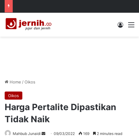
Log In
M
Home
/
Oikos
Oikos
Harga Pertalite Dipastikan
Tidak Naik
Send
Mahbub Junaidi
09/03/2022
169
2 minutes read