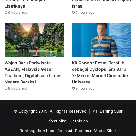
Listriknya
Israel
6 hours ago
6 hours ago
Wajah Baru Pariwisata
Kit Connor Resmi Terpilih
ASEAN, Malaysia Geser
sebagai Cyclops, Era Baru
Thailand, Digitalisasi Lintas
X-Men di Marvel Cinematic
Negara Beraksi
Universe
8 hours ago
9 hours ago
© Copyright 2019, All Rights Reserved | PT. Bening Suar
Komunika
- Jernih.co
Tentang Jernih.co
Redaksi
Pedoman Media Siber