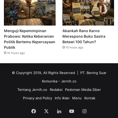
Menguji Kepemimpinan
Akankah Rano Karno
Prabowo: Ketika Keberanian
Merespons Buku Sastra
Politik Bertemu Kepercayaan
Betawi 100 Tahun?
Publik
10 hours ago
10 hours ago
© Copyright 2019, All Rights Reserved | PT. Bening Suar
Komunika
- Jernih.co
Tentang Jernih.co
Redaksi
Pedoman Media Siber
Privacy and Policy
Info Iklan
Menu
Kontak
Facebook
X
LinkedIn
YouTube
Instagram