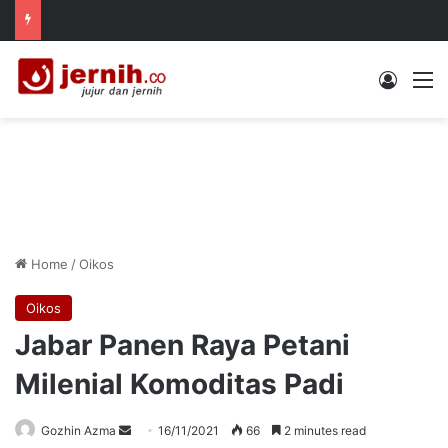
Log In
M
Home
/
Oikos
Oikos
Jabar Panen Raya Petani
Milenial Komoditas Padi
Send
Gozhin Azma
16/11/2021
66
2 minutes read