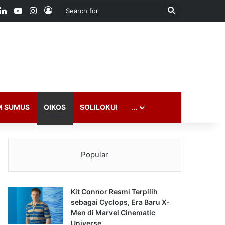
ook
LinkedIn
YouTube
Instagram
Log In
Search
for
M SUMUS
OIKOS
SOLILOKUI
…
Popular
Kit Connor Resmi Terpilih
sebagai Cyclops, Era Baru X-
Men di Marvel Cinematic
Universe