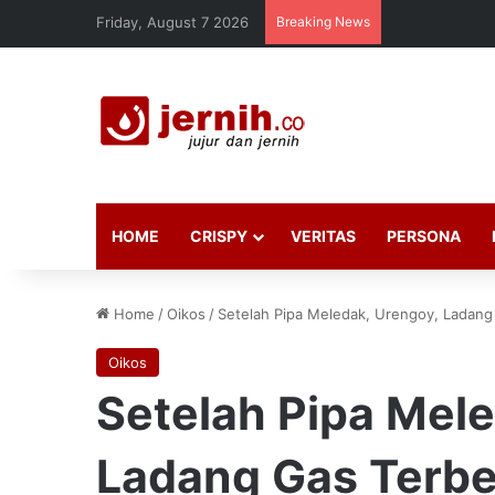
Friday, August 7 2026
Breaking News
HOME
CRISPY
VERITAS
PERSONA
Home
/
Oikos
/
Setelah Pipa Meledak, Urengoy, Ladang 
Oikos
Setelah Pipa Mele
Ladang Gas Terbe