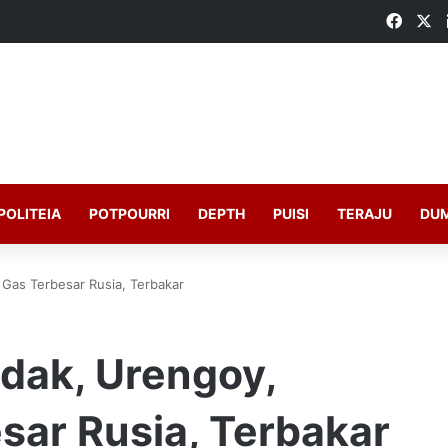
Faceb
X
POLITEIA
POTPOURRI
DEPTH
PUISI
TERAJU
DU
Gas Terbesar Rusia, Terbakar
dak, Urengoy,
sar Rusia, Terbakar