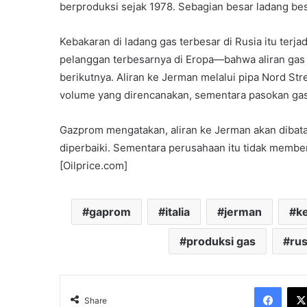
berproduksi sejak 1978. Sebagian besar ladang besar
Kebakaran di ladang gas terbesar di Rusia itu terj
pelanggan terbesarnya di Eropa—bahwa aliran gas 
berikutnya. Aliran ke Jerman melalui pipa Nord S
volume yang direncanakan, sementara pasokan gas 
Gazprom mengatakan, aliran ke Jerman akan dibat
diperbaiki. Sementara perusahaan itu tidak memberi
[Oilprice.com]
gaprom
italia
jerman
k
produksi gas
rus
Face
Share