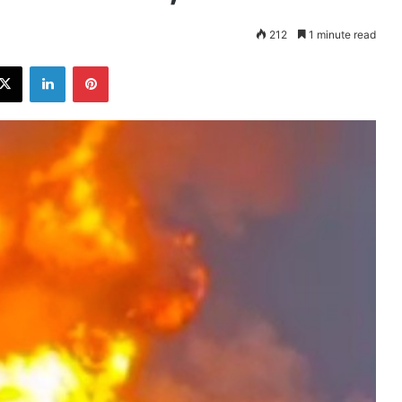
212
1 minute read
ebook
X
LinkedIn
Pinterest