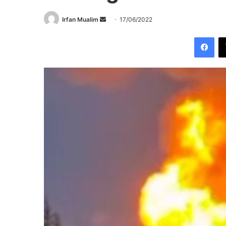
Send
Irfan Mualim
17/06/2022
an
Fac
email