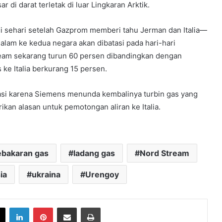
 di darat terletak di luar Lingkaran Arktik.
adi sehari setelah Gazprom memberi tahu Jerman dan Italia—
alam ke kedua negara akan dibatasi pada hari-hari
tream sekarang turun 60 persen dibandingkan dengan
ke Italia berkurang 15 persen.
asi karena Siemens menunda kembalinya turbin gas yang
kan alasan untuk pemotongan aliran ke Italia.
ebakaran gas
ladang gas
Nord Stream
ia
ukraina
Urengoy
book
X
LinkedIn
Pinterest
Share via Email
Print