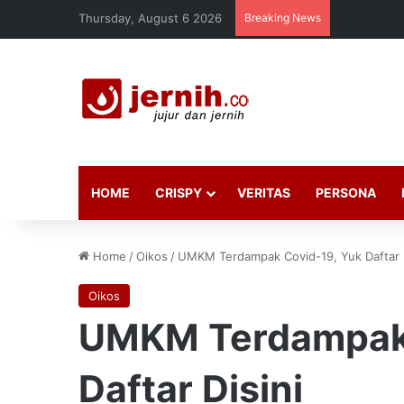
Thursday, August 6 2026
Breaking News
HOME
CRISPY
VERITAS
PERSONA
Home
/
Oikos
/
UMKM Terdampak Covid-19, Yuk Daftar D
Oikos
UMKM Terdampak 
Daftar Disini