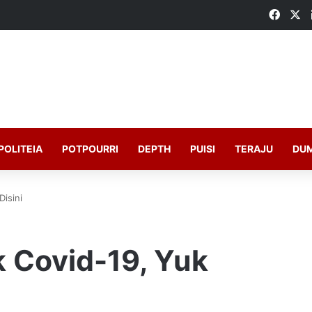
Faceb
X
POLITEIA
POTPOURRI
DEPTH
PUISI
TERAJU
DU
isini
Covid-19, Yuk