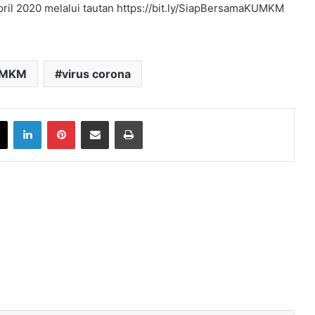
ril 2020 melalui tautan https://bit.ly/SiapBersamaKUMKM
MKM
virus corona
book
X
LinkedIn
Pinterest
Share via Email
Print