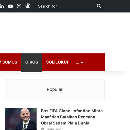
ook
LinkedIn
YouTube
Instagram
Log In
Search
for
M SUMUS
OIKOS
SOLILOKUI
…
Popular
Bos FIFA Gianni Infantino Minta
Maaf dan Batalkan Rencana
Obral Saham Piala Dunia
5 mins ago