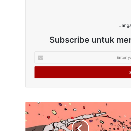
Janga
Subscribe untuk men
Enter
your
Email
address