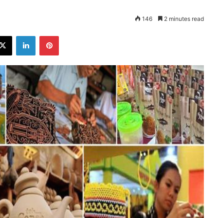
146
2 minutes read
ebook
X
LinkedIn
Pinterest