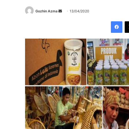
Send
Gozhin Azma
13/04/2020
an
Fac
email