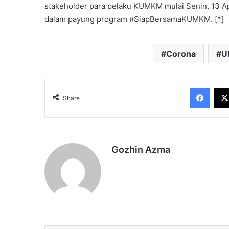
stakeholder para pelaku KUMKM mulai Senin, 13 Ap
dalam payung program #SiapBersamaKUMKM. [*]
Corona
U
Face
Share
Gozhin Azma