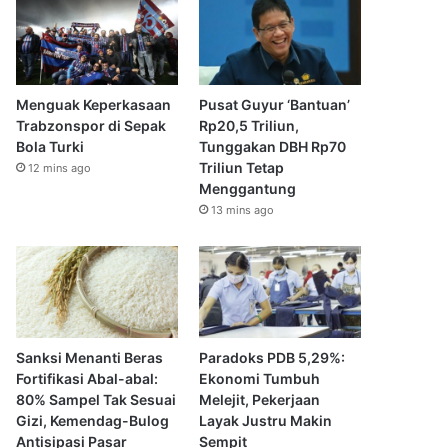
Menguak Keperkasaan
Pusat Guyur ‘Bantuan’
Trabzonspor di Sepak
Rp20,5 Triliun,
Bola Turki
Tunggakan DBH Rp70
Triliun Tetap
12 mins ago
Menggantung
13 mins ago
Sanksi Menanti Beras
Paradoks PDB 5,29%:
Fortifikasi Abal-abal:
Ekonomi Tumbuh
80% Sampel Tak Sesuai
Melejit, Pekerjaan
Gizi, Kemendag-Bulog
Layak Justru Makin
Antisipasi Pasar
Sempit