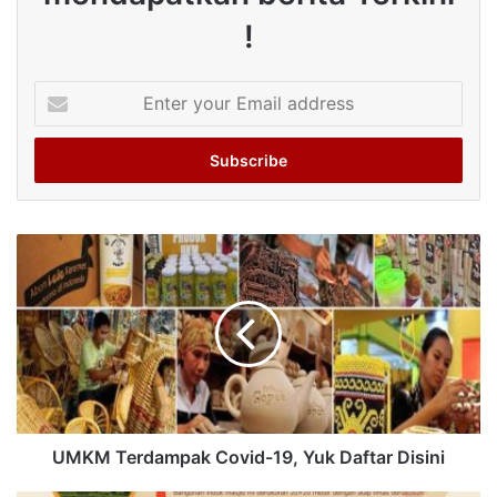
!
Enter
your
Email
address
UMKM Terdampak Covid-19, Yuk Daftar Disini